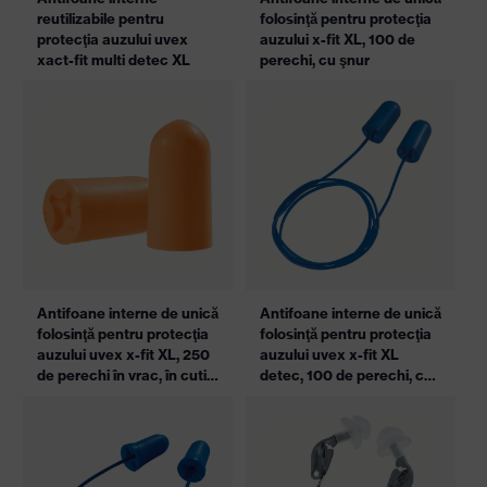
reutilizabile pentru
folosinţă pentru protecţia
protecţia auzului uvex
auzului x-fit XL, 100 de
xact-fit multi detec XL
perechi, cu şnur
Antifoane interne de unică
Antifoane interne de unică
folosinţă pentru protecţia
folosinţă pentru protecţia
auzului uvex x-fit XL, 250
auzului uvex x-fit XL
de perechi în vrac, în cutie
detec, 100 de perechi, cu
care poate fi reumplută
şnur