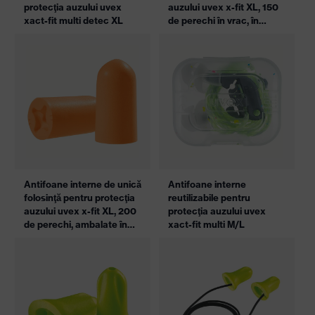
protecţia auzului uvex
auzului uvex x-fit XL, 150
xact-fit multi detec XL
de perechi în vrac, în
pungă
Antifoane interne de unică
Antifoane interne
folosinţă pentru protecţia
reutilizabile pentru
auzului uvex x-fit XL, 200
protecţia auzului uvex
de perechi, ambalate în
xact-fit multi M/L
perechi