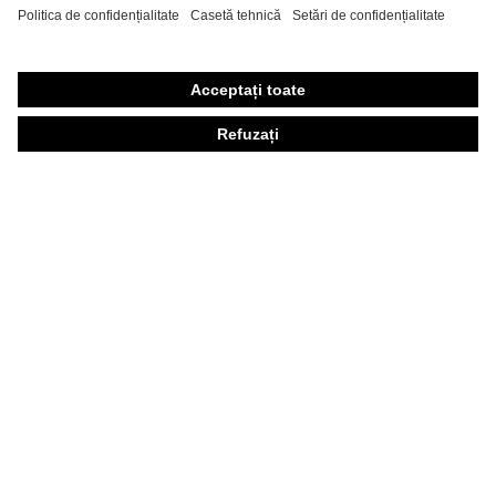
Echipament individual de protecţie personalizat
Măşti de protecţie respiratorie
Protecţie auditivă
Îmbrăcăminte de protecţie şi îmbrăcăminte de lucru
Consultanţă produse
Din cap până în picioare: uvex Safety Expert System
Protecţia mâinilor: uvex Chemical Expert System
Protecţia ochilor: Configurator ochelari de protecţie
Tehnologii
Premii
Consultanţă pentru cumpărare