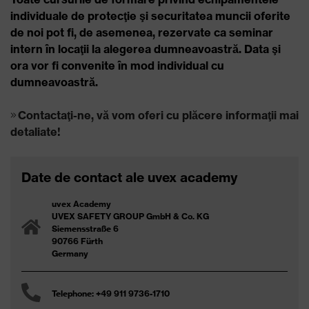
individuale de protecţie şi securitatea muncii oferite
de noi pot fi, de asemenea, rezervate ca
seminar
intern
în locaţii la alegerea dumneavoastră. Data şi
ora vor fi convenite în mod individual cu
dumneavoastră.
Contactaţi-ne, vă vom oferi cu plăcere informaţii mai
detaliate!
Date de contact ale uvex academy
uvex Academy
UVEX SAFETY GROUP GmbH & Co. KG
Siemensstraße 6
90766 Fürth
Germany
Telephone: +49 911 9736-1710