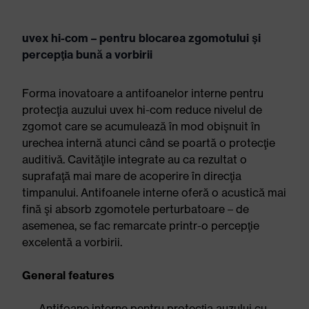
uvex hi-com – pentru blocarea zgomotului şi
percepţia bună a vorbirii
Forma inovatoare a antifoanelor interne pentru
protecţia auzului uvex hi-com reduce nivelul de
zgomot care se acumulează în mod obişnuit în
urechea internă atunci când se poartă o protecţie
auditivă. Cavităţile integrate au ca rezultat o
suprafaţă mai mare de acoperire în direcţia
timpanului. Antifoanele interne oferă o acustică mai
fină şi absorb zgomotele perturbatoare – de
asemenea, se fac remarcate printr-o percepţie
excelentă a vorbirii.
General features
Antifoane interne pentru protecţia auzului cu