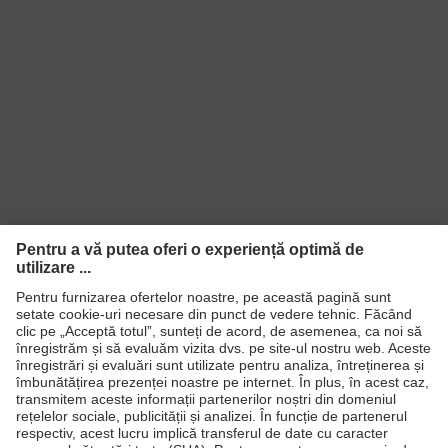
Produse
Căşti de protecţie