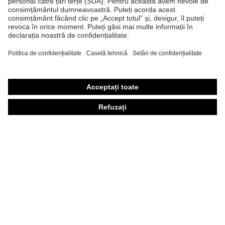
Ochelari de protecţie
Mănuşi de protecţie
Încălţăminte de protecţie
Echipament individual de protecţie personalizat
Măşti de protecţie respiratorie
Protecţie auditivă
Îmbrăcăminte de protecţie şi îmbrăcăminte de lucru
Consultanţă produse
Din cap până în picioare: uvex Safety Expert System
Protecţia mâinilor: uvex Chemical Expert System
Protecţia ochilor: Configurator ochelari de protecţie
Tehnologii
Premii