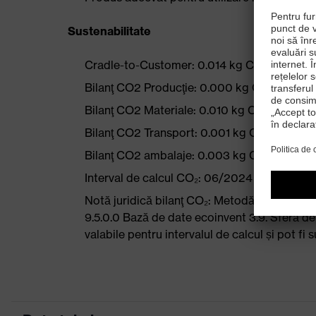
Sustenabilitate
Cradle-to-Customer: 0.014 kg CO₂ eq
Bilanţ CO2 Producţie: 0.000 kg CO₂ eq
Bilanţ CO2 Materiale: 0.010 kg CO₂ eq
Bilanţ CO2 Transport: 0.001 kg CO₂ eq
Bilanţ CO2 ambalaje: 0.003 kg CO₂ eq
Interval de calcul CO₂: 06/2024
Notă juridică bilanţ CO₂: Metodă de calcu
9.5.0.0 Bază de date ecoinvent 3.9. Sferă de
valabile pentru intervalul de calcul și pot f