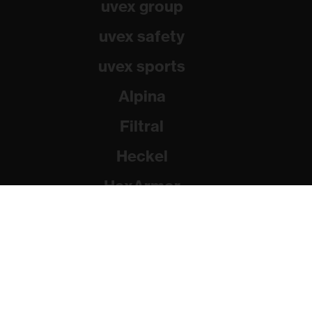
uvex group
uvex safety
uvex sports
Alpina
Filtral
Heckel
HexArmor
Rainer Winter Stiftung