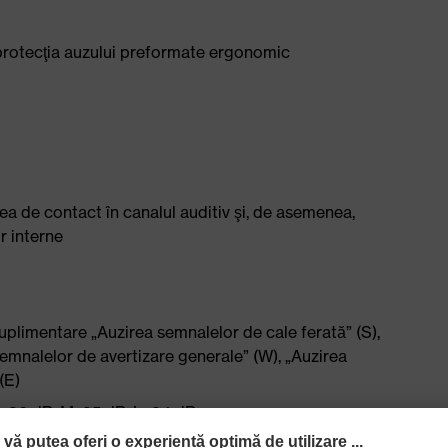
 protecţia auzului preformate ergonomic
a de contact în canalul auditiv şi, de asemenea,
r interne
plimentare „Auzirea semnalelor de cale ferată” (S),
semnalelor de avertizare generale” (W), „Auzirea
(E)
 36 dB, M: 35 dB, L: 34 dB
oarte zgomotoase