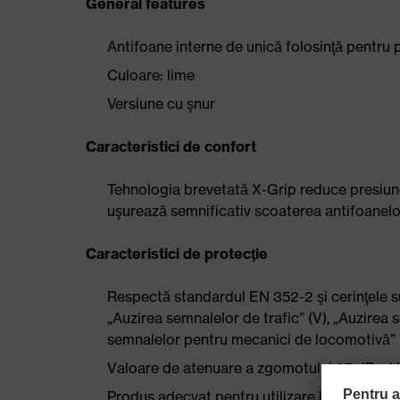
General features
Antifoane interne de unică folosinţă pentru
Culoare: lime
Versiune cu şnur
Caracteristici de confort
Tehnologia brevetată X-Grip reduce presiune
uşurează semnificativ scoaterea antifoanelo
Caracteristici de protecţie
Respectă standardul EN 352-2 şi cerinţele su
„Auzirea semnalelor de trafic” (V), „Auzirea 
semnalelor pentru mecanici de locomotivă” 
Valoare de atenuare a zgomotului 37 dB – H:
Produs adecvat pentru utilizare în medii f