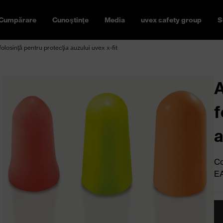
Cumpărare
Cunoştinţe
Media
uvex safety group
S
olosinţă pentru protecţia auzului uvex x-fit
A
f
a
Co
E