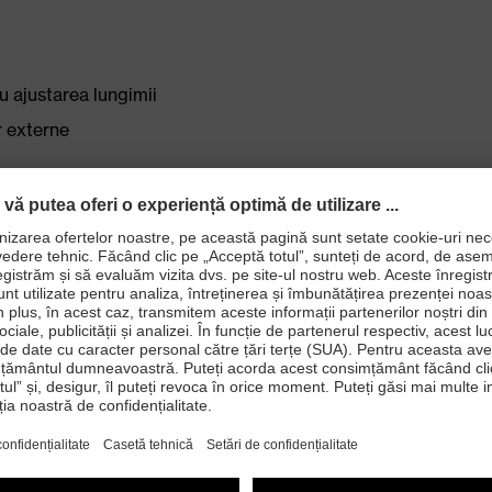
u ajustarea lungimii
r externe
entru o poziţie de purtare perfectă
m la purtare
cu memorie extra moale garantează o senzaţie plăcută
 pentru perioade lungi de timp