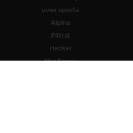
uvex sports
Alpina
Filtral
Heckel
HexArmor
Rainer Winter Stiftung