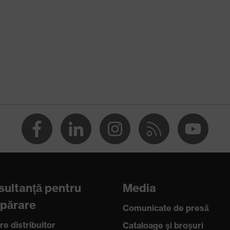
Spumă (spumă cu memorie),
Polietilenă (PE)
Antifoane externe pentru protecţia
auzului
Capsule
32
Reutilizabil (R)
EN 352-1:2020, EN 352-3:2020
ultanţă pentru
Media
părare
Comunicate de presă
re distribuitor
Cataloage şi broşuri