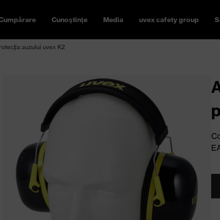
Cumpărare
Cunoştinţe
Media
uvex safety group
S
rotecţia auzului uvex K2
A
p
Co
E