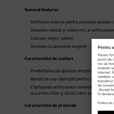
General features
Antifoane externe pentru protecţia auzului c
Greutate redusă şi volum mic al antifoanelo
Culoare: negru, galben
Versiune cu ajustarea lungimii
Caracteristici de confort
Posibilitatea de ajustare simplă a lungimii p
Bandă de cap căptuşită pentru confort opti
Căptuşeala antifoanelor externe din spumă 
la purtare chiar şi atunci când sunt purtate
Caracteristici de protecţie