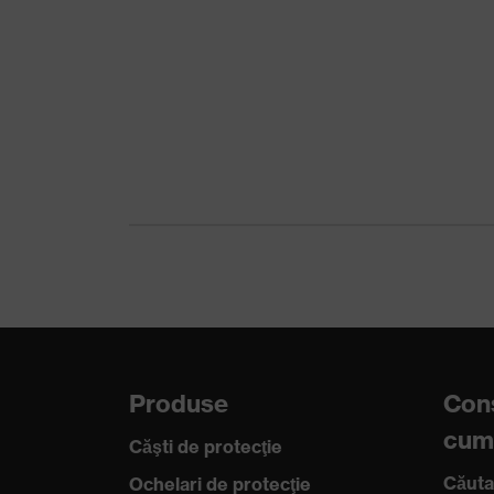
Material căptuşeală capsulă
Tip produs
Tip produs
SNR
Reciclare
Standard
Produse
Cons
cum
Căşti de protecţie
Căuta
Ochelari de protecţie