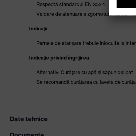
Respectă standardul EN 352-1
Valoare de atenuare a zgomotului 32 dB – H:
Indicaţii
Pernele de etanşare trebuie înlocuite la inter
Indicaţie privind îngrijirea
Alternativ: Curăţare cu apă şi săpun delicat
Se recomandă curăţarea cu laveta de curăţ
Date tehnice
Documente
Culoare căutare (filtru)