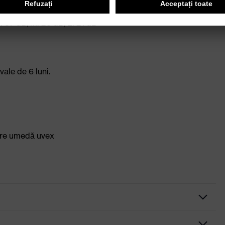
 37 dB, M: 29 dB, L: 21 dB
vale de 6 luni.
are umedă uvex
negru, galben