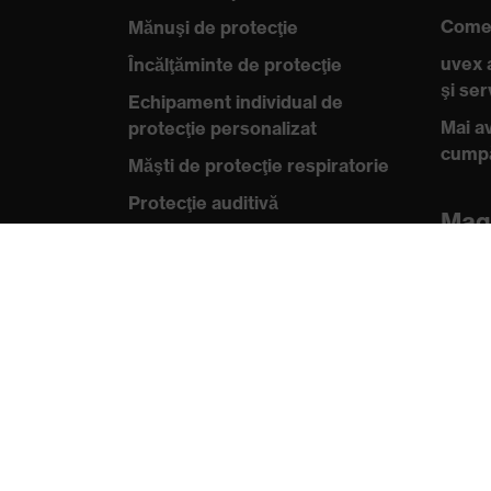
Comen
Mănuşi de protecţie
uvex 
Încălţăminte de protecţie
şi se
Echipament individual de
Mai av
protecţie personalizat
cump
Măşti de protecţie respiratorie
Protecţie auditivă
Mag
Îmbrăcăminte de protecţie şi
Magazi
îmbrăcăminte de lucru
B2B
Consultanţă produse
Cun
Din cap până în picioare: uvex
uvex
Safety Expert System
Stand
Protecţia mâinilor: uvex
Chemical Expert System
Certif