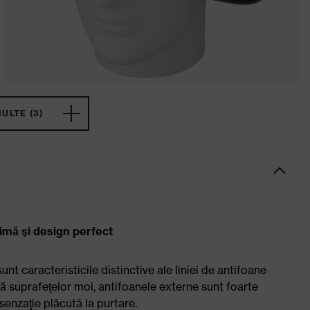
ULTE (3)
imă şi design perfect
nt caracteristicile distinctive ale liniei de antifoane
ă suprafeţelor moi, antifoanele externe sunt foarte
senzaţie plăcută la purtare.