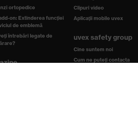
zi ortopedice
Clipuri video
add-on: Extinderea funcţiei
Aplicaţii mobile uvex
rviciul de emblemă
eţi întrebări legate de
uvex safety group
ărare?
Cine suntem noi
Cum ne puteţi contacta
azine
n online pentru clienţii
Casetă tehnică
Protecția datelor
oştinţe
 academy
arde şi directive
icate