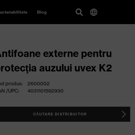
ustenabilitate
Blog
ntifoane externe pentru
rotecţia auzului uvex K2
d produs:
2600002
AN /UPC:
4031101592930
CĂUTARE DISTRIBUITOR