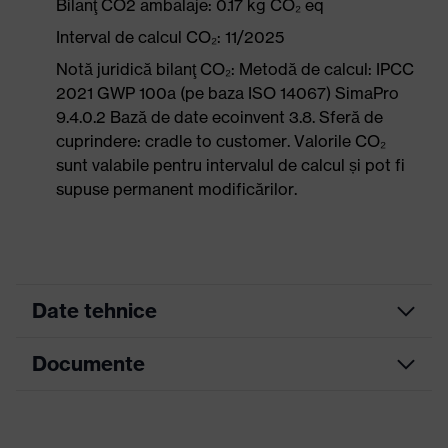
Bilanţ CO2 ambalaje: 0.17 kg CO₂ eq
Interval de calcul CO₂: 11/2025
Notă juridică bilanţ CO₂: Metodă de calcul: IPCC
2021 GWP 100a (pe baza ISO 14067) SimaPro
9.4.0.2 Bază de date ecoinvent 3.8. Sferă de
cuprindere: cradle to customer. Valorile CO₂
sunt valabile pentru intervalul de calcul și pot fi
supuse permanent modificărilor.
Date tehnice
Documente
Culoare căutare (filtru)
negru, galben
Versiune de execuţie
pentru montarea căştii
Fișă tehnică