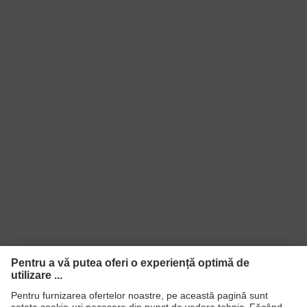
Standard
EN 166:2001, EN 170:2002
Tip produs
Ochelari de protecţie
Tip produs
Ochelari cu braţe
Nuanţare
incolor
panou
Filtru de
Protecţie UV
protecţie
Culoare
căutare
incolor
(filtru) panou
Transmitere
91%
Protecţie UV
UV400