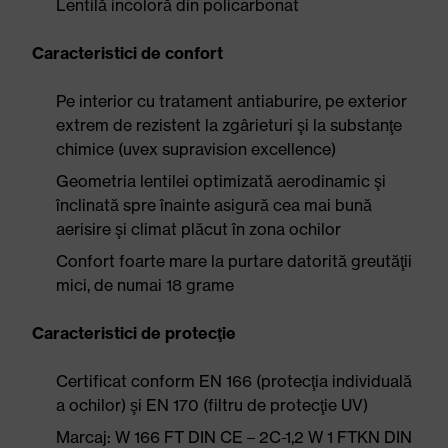
Lentilă incoloră din policarbonat
Caracteristici de confort
Pe interior cu tratament antiaburire, pe exterior
extrem de rezistent la zgârieturi şi la substanţe
chimice (uvex supravision excellence)
Geometria lentilei optimizată aerodinamic şi
înclinată spre înainte asigură cea mai bună
aerisire şi climat plăcut în zona ochilor
Confort foarte mare la purtare datorită greutăţii
mici, de numai 18 grame
Caracteristici de protecţie
Certificat conform EN 166 (protecţia individuală
a ochilor) şi EN 170 (filtru de protecţie UV)
Marcaj: W 166 FT DIN CE – 2C-1,2 W 1 FTKN DIN