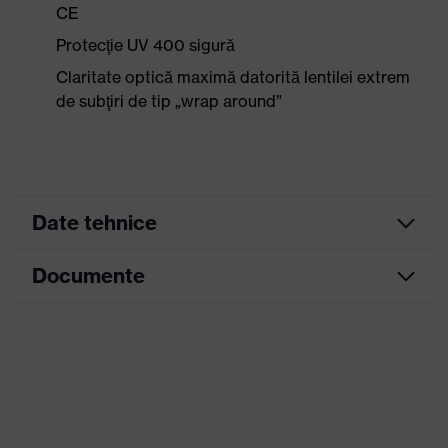
CE
Protecţie UV 400 sigură
Claritate optică maximă datorită lentilei extrem
de subţiri de tip „wrap around”
Date tehnice
Documente
Culoare
alb, bleumarin naval
marketing
Fișă tehnică
Culoare
căutare
albastru, alb
(filtru)
Declarație de conformitate CE
Ochelari cu geam integral, braţe
Portal de descărcare pentru declarații de