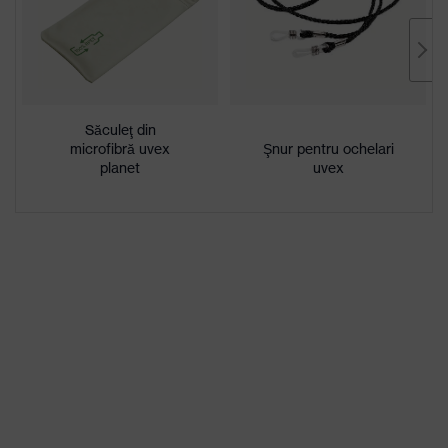
familie de
uvex sportstyle
produse
la exterior extrem de rezistent la
Caracteristici
zgârieturi, la interior fără acoperire,
înveliş
rezistent la acţiunea substanţelor
Săculeţ din
chimice
microfibră uvex
Şnur pentru ochelari
planet
uvex
Caracteristici
nuanţare
Recunoaşterea culorii de semnal
panou
Adecvat
pentru
uscat, Grad moderat de poluare,
mediul de
Umiditate medie a aerului, curat
lucru
Sex
Unisex
Marcaj
W 166 FT CE - 5-3,1 W 1 FTN CE