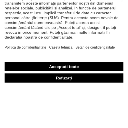
Căşti de protecţie
Ochelari de protecţie
Mănuşi de protecţie
Încălţăminte de protecţie
Echipament individual de protecţie personalizat
Măşti de protecţie respiratorie
Protecţie auditivă
Îmbrăcăminte de protecţie şi îmbrăcăminte de lucru
Consultanţă produse
Din cap până în picioare: uvex Safety Expert System
Protecţia mâinilor: uvex Chemical Expert System
Protecţia ochilor: Configurator ochelari de protecţie