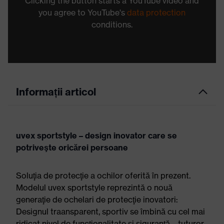
Clicking the button starts a YouTube video and
you agree to YouTube's
data protection
conditions.
Informații articol
uvex sportstyle – design inovator care se
potriveşte oricărei persoane
Soluţia de protecţie a ochilor oferită în prezent.
Modelul uvex sportstyle reprezintă o nouă
generaţie de ochelari de protecţie inovatori:
Designul traansparent, sportiv se îmbină cu cel mai
ridicat nivel de funcţionalitate şi siguranţă – tuturor