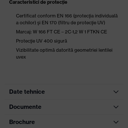
Caracteristici de protecţie
Certificat conform EN 166 (protecţia individuală
a ochilor) şi EN 170 (filtru de protecţie UV)
Marcaj: W 166 FT CE – 2C-1,2 W 1 FTKN CE
Protecţie UV 400 sigură
Vizibilitate optimă datorită geometriei lentilei
uvex
Date tehnice
Documente
Culoare
căutare
gri, negru
(filtru)
Brochure
Fișă tehnică