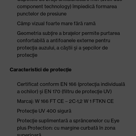
component technology) împiedică formarea
punctelor de presiune
Câmp vizual foarte mare fără ramă
Geometria subţire a braţelor permite purtarea
confortabilă a antifoanele externe pentru
protecţia auzului, a căştii şi a şepcilor de
protecţie
Caracteristici de protecţie
Certificat conform EN 166 (protecţia individuală
a ochilor) şi EN 170 (filtru de protecţie UV)
Marcaj: W 166 FT CE – 2C-1,2 W 1 FTKN CE
Protecţie UV 400 sigură
Protecţie suplimentară a sprâncenelor cu Eye
plus Protection: cu margine curbată în zona
superioară