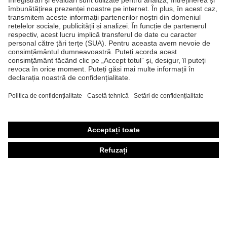
Produse
Căşti de protecţie
Ochelari de protecţie
Mănuşi de protecţie
Încălţăminte de protecţie
Echipament individual de protecţie personalizat
Măşti de protecţie respiratorie
Protecţie auditivă
Îmbrăcăminte de protecţie şi îmbrăcăminte de lucru
Consultanţă produse
Din cap până în picioare: uvex Safety Expert System
Protecţia mâinilor: uvex Chemical Expert System