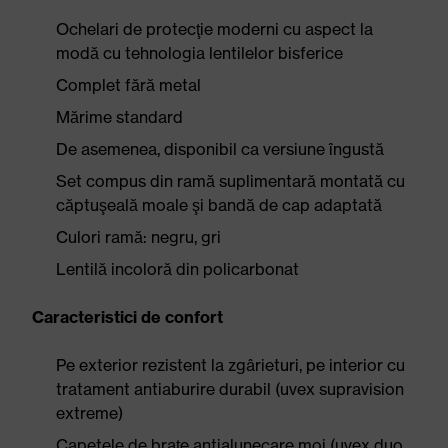
Ochelari de protecţie moderni cu aspect la
modă cu tehnologia lentilelor bisferice
Complet fără metal
Mărime standard
De asemenea, disponibil ca versiune îngustă
Set compus din ramă suplimentară montată cu
căptuşeală moale şi bandă de cap adaptată
Culori ramă: negru, gri
Lentilă incoloră din policarbonat
Caracteristici de confort
Pe exterior rezistent la zgârieturi, pe interior cu
tratament antiaburire durabil (uvex supravision
extreme)
Capetele de braţe antialunecare moi (uvex duo