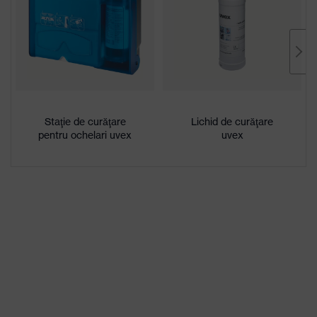
design award 2012
Înveliş
uvex supravision extreme
Denumire
familie de
uvex pheos
produse
Staţie de curăţare
Lichid de curăţare
Caracteristici
la exterior extrem de rezistent la
pentru ochelari uvex
uvex
înveliş
zgârieturi, la interior fără acoperire
Caracteristici
nuanţare
fără caracteristici speciale
panou
Adecvat
Grad moderat de poluare,
pentru
Umiditate extrem de ridicată a
mediul de
aerului, Umiditate medie a aerului,
lucru
curat
Sex
Unisex