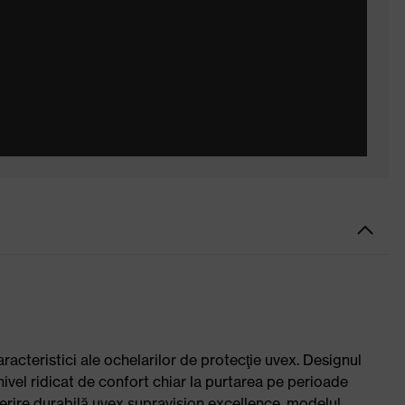
cteristici ale ochelarilor de protecţie uvex. Designul
nivel ridicat de confort chiar la purtarea pe perioade
erire durabilă uvex supravision excellence, modelul