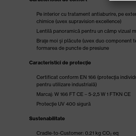
Pe interior cu tratament antiaburire, pe exter
chimice (uvex supravision excellence)
Lentilă panoramică pentru un câmp vizual 
Braţe moi şi plăcute (uvex duo component te
formarea de puncte de presiune
Caracteristici de protecţie
Certificat conform EN 166 (protecţia individua
pentru utilizare industrială)
Marcaj: W 166 FT CE – 5-2,5 W 1 FTKN CE
Protecţie UV 400 sigură
Sustenabilitate
Cradle-to-Customer: 0.21 kg CO₂ eq