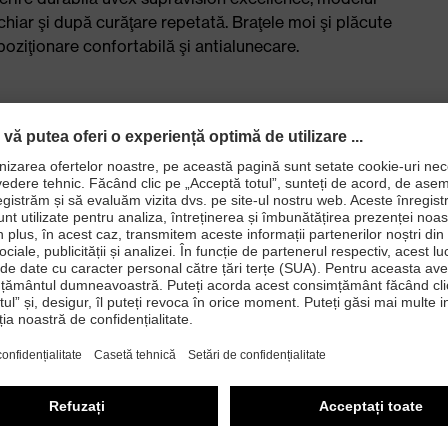
chiar şi după curăţare repetată. Braţele moi şi plăcute
ziţionare confortabilă şi antialunecare.
pentru fixarea unui şnur pentru ochelari
G BAU