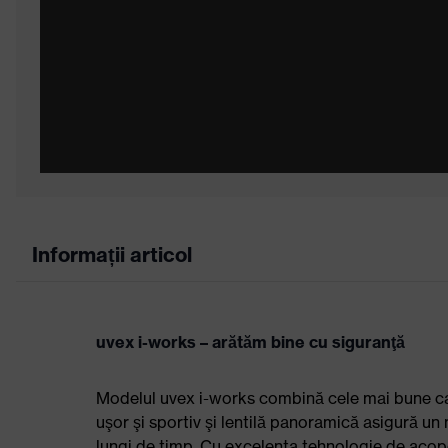
Informații articol
uvex i-works – arătăm bine cu siguranţă
Modelul uvex i-works combină cele mai bune cara
uşor şi sportiv şi lentilă panoramică asigură un 
lungi de timp. Cu excelenta tehnologie de acop