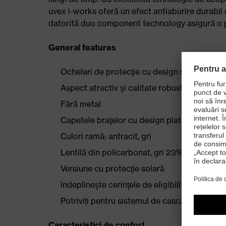
uvex i-works oferă un efect antiaburire durabil 
datorită duo component technology asigură o po
General features
Ochelari de protecţie cu design sportiv
Aspect atractiv şi calitate robustă
Fără metal
Capetele braţelor cu design plat şi orificiu 
Culori ramă: antracit, gri
Lentilă din policarbonat, gri 23%
Versiune cu protecţie solară
îndeplineşte cerinţele de eligibilitate ale B
Potriviți pentru sistemul de cască uvex IES
Caracteristici de confort