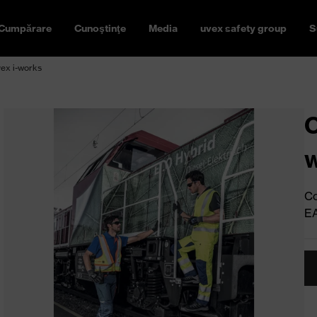
Cumpărare
Cunoştinţe
Media
uvex safety group
S
vex i-works
O
Co
E