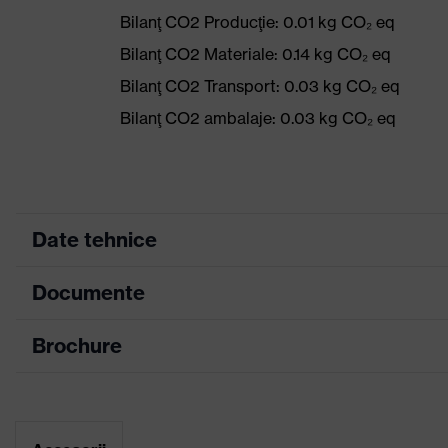
Bilanţ CO2 Producţie: 0.01 kg CO₂ eq
Bilanţ CO2 Materiale: 0.14 kg CO₂ eq
Bilanţ CO2 Transport: 0.03 kg CO₂ eq
Bilanţ CO2 ambalaje: 0.03 kg CO₂ eq
Date tehnice
Documente
Culoare marketing
gri, antracit
Culoare căutare (filtru)
gri
Brochure
Fișă tehnică
Configuraţie
Ochelari cu geam integ
Declarație de conformitate CE
Înveliş
uvex supravision excel