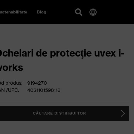
ustenabilitate
Blog
chelari de protecţie uvex i-
works
d produs:
9194270
AN /UPC:
4031101598116
CĂUTARE DISTRIBUITOR