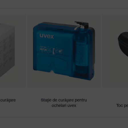
conformitate CE
istent la zgârieturi, la interior fără acoperire, rezistent la
chimice
 de semnal
 poluare, Umiditate medie a aerului, curat
W 1 FT KN CE
curăţare
Staţie de curăţare pentru
ochelari uvex
Toc pe