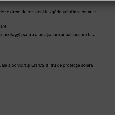
ior extrem de rezistent la zgârieturi şi la substanţe
mare
chnology) pentru o poziţionare antialunecare fără
lă a ochilor) şi EN 172 (filtru de protecţie solară