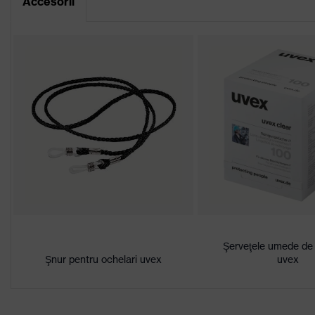
Accesorii
Portal de descărcare pentru declarații de 
Denumire familie de
uvex i-works
produse
la exterior extrem de rez
Caracteristici înveliş
acţiunea substanţelor 
Caracteristici nuanţare
Recunoaşterea culorii
panou
Adecvat pentru mediul
uscat, Grad moderat de
de lucru
Sex
Unisex
Marcaj
W 166 FT CE - 5-2,5 
Şerveţele umede de 
Şnur pentru ochelari uvex
uvex
Material chingă
plastic
Material cadru
plastic