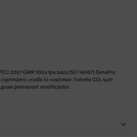
l: IPCC 2021 GWP 100a (pe baza ISO 14067) SimaPro
 cuprindere: cradle to customer. Valorile CO₂ sunt
i supuse permanent modificărilor.