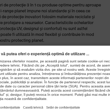
i de protecţie 3 în 1 cu produse optime pentru aproape
x i-range planet impune noi standarde şi în ceea ce
i de protecţie inovatori folosim materiale reciclate şi
de protejare a resurselor. Caracteristicile ochelarilor
protecţia UV, designul şi confortul) nu sunt astfel
poate fi utilizată în mod flexibil şi contribuie în mod
 nostru protecting planet.
 care permite o selecţie flexibilă pentru aproape orice
âmp vizual nerestricţionat
gie consacrată a stratului de acoperire uvex supravision
ezistentă la zgârieturi
le biologice