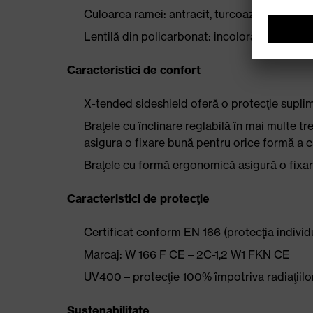
Culoarea ramei: antracit, turcoaz
Lentilă din policarbonat: incoloră
Caracteristici de confort
X-tended sideshield oferă o protecţie suplim
Braţele cu înclinare reglabilă în mai multe tr
asigura o fixare bună pentru orice formă a ca
Braţele cu formă ergonomică asigură o fixar
Caracteristici de protecţie
Certificat conform EN 166 (protecţia individu
Marcaj: W 166 F CE – 2C-1,2 W1 FKN CE
UV400 – protecţie 100% împotriva radiaţiil
Sustenabilitate