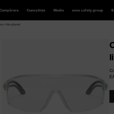
Cumpărare
Cunoştinţe
Media
uvex safety group
S
x i-lite planet
O
l
Co
E