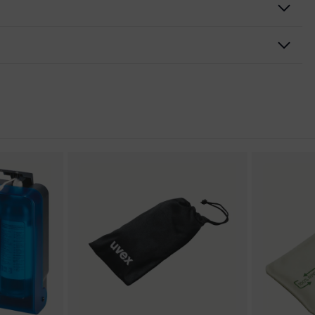
l, Braţ cu înclinare reglabilă, protecţie laterală integrată
lence
conformitate CE
istent la zgârieturi, la interior fără acoperire, rezistent la
chimice
iale
 poluare, Umiditate medie a aerului, curat