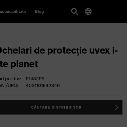
ustenabilitate
Blog
chelari de protecţie uvex i-
ite planet
d produs:
9143295
AN /UPC:
4031101942346
CĂUTARE DISTRIBUITOR