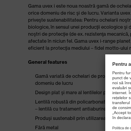
Gama uvex i este noua noastră gamă de ochelar
orice domeniu de risc şi de lucru. Varianta uve
priveşte sustenabilitatea: Pentru ochelarii noştr
biologice, în sensul unei producţii ecologice şi 
noştri de protecţie (de ex. rezistenţa mecanică, 
afectate în niciun fel. Gama uvex i-range planet 
eficient la protecţia mediului – fidel motto-ului
General features
Gamă variată de ochelari de protecţie 3 în 1,
domeniu de lucru
Design plat şi mare al lentilelor pentru un c
Lentilă robustă din policarbonat cu tehnolo
– lentilă cu tratament antiaburire durabil şi r
Produşi sustenabil prin utilizarea de materia
Fără metal