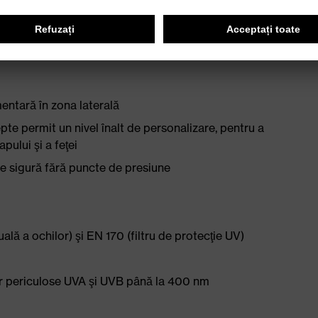
entară în zona laterală
epte permit un nivel înalt de personalizare, pentru a
pului şi a feţei
e sigură fără puncte de presiune
ală a ochilor) şi EN 170 (filtru de protecţie UV)
or periculose UVA şi UVB până la 400 nm