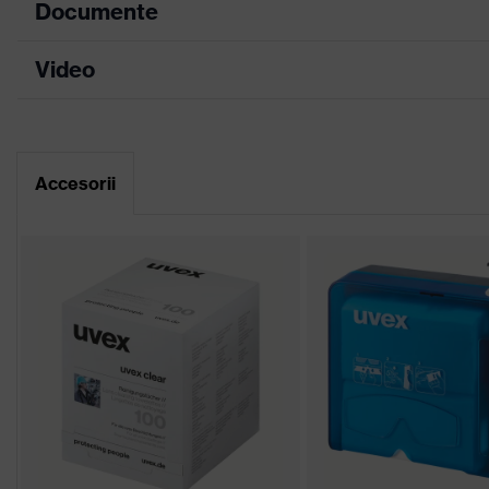
Documente
Culoare marketing
antracit, turcoaz
Culoare căutare (filtru)
gri, albastru
Video
Fișă tehnică
Configuraţie
Ochelari cu geam integra
Declarație de conformitate CE
Înveliş
uvex supravision excel
Accesorii
Portal de descărcare pentru declarații de 
Denumire familie de
uvex i-range
produse
la exterior extrem de rez
Caracteristici înveliş
acţiunea substanţelor 
Caracteristici nuanţare
fără caracteristici spec
panou
Adecvat pentru mediul
uscat, Grad moderat de
de lucru