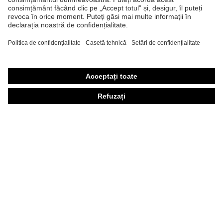
Mănuşi de protecţie
Încălţăminte de protecţie
Echipament individual de protecţie personalizat
Măşti de protecţie respiratorie
Protecţie auditivă
Îmbrăcăminte de protecţie şi îmbrăcăminte de lucru
Consultanţă produse
Din cap până în picioare: uvex Safety Expert System
Protecţia mâinilor: uvex Chemical Expert System
Protecţia ochilor: Configurator ochelari de protecţie
Tehnologii
Premii