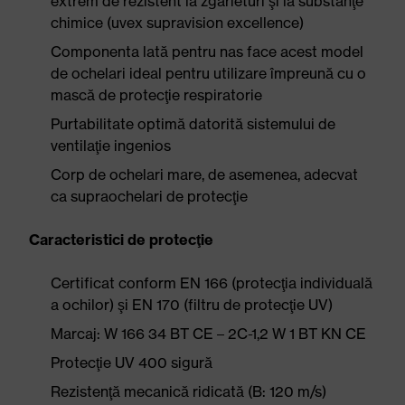
extrem de rezistent la zgârieturi şi la substanţe
chimice (uvex supravision excellence)
Componenta lată pentru nas face acest model
de ochelari ideal pentru utilizare împreună cu o
mască de protecţie respiratorie
Purtabilitate optimă datorită sistemului de
ventilaţie ingenios
Corp de ochelari mare, de asemenea, adecvat
ca supraochelari de protecţie
Caracteristici de protecţie
Certificat conform EN 166 (protecţia individuală
a ochilor) şi EN 170 (filtru de protecţie UV)
Marcaj: W 166 34 BT CE – 2C-1,2 W 1 BT KN CE
Protecţie UV 400 sigură
Rezistenţă mecanică ridicată (B: 120 m/s)