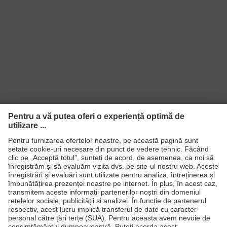
Transmitere
91%
Protecţie UV
UV400
Tehnologie
Tehnologie de acoperire uvex
uvex
supravision
Produse
Căşti de protecţie
Ochelari de protecţie