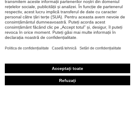
Căşti de protecţie
Ochelari de protecţie
Mănuşi de protecţie
Încălţăminte de protecţie
Echipament individual de protecţie personalizat
Măşti de protecţie respiratorie
Protecţie auditivă
Îmbrăcăminte de protecţie şi îmbrăcăminte de lucru
Consultanţă produse
Din cap până în picioare: uvex Safety Expert System
Protecţia mâinilor: uvex Chemical Expert System
Protecţia ochilor: Configurator ochelari de protecţie