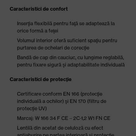
Caracteristici de confort
Inserţia flexibilă pentru faţă se adaptează la
orice formă a feţei
Volumul interior oferă suficient spaţiu pentru
purtarea de ochelari de corecţie
Bandă de cap din cauciuc, cu lungime reglabilă,
pentru fixare sigură şi adaptabilitate individuală
Caracteristici de protecţie
Certificare conform EN 166 (protecţie
individuală a ochilor) şi EN 170 (filtru de
protecţie UV)
Marcaj: W 166 34 F CE – 2C-1,2 W1 FN CE
Lentilă din acetat de celuloză cu efect
antiaburire pe partea interioară şi protecţie