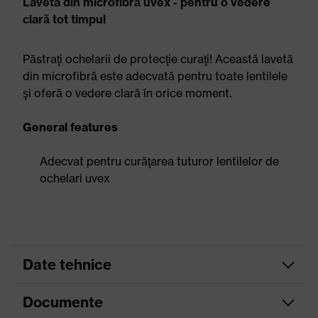
Laveta din microfibră uvex - pentru o vedere
clară tot timpul
Păstraţi ochelarii de protecţie curaţi! Această lavetă
din microfibră este adecvată pentru toate lentilele
şi oferă o vedere clară în orice moment.
General features
Adecvat pentru curăţarea tuturor lentilelor de
ochelari uvex
Date tehnice
Documente
Culoare căutare
negru
(filtru)