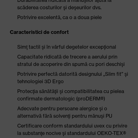
Durabilitatea ridicată a mănuşilor ajută la
scăderea costurilor şi deşeurilor dvs.
Potrivire excelentă, ca o a doua piele
Caracteristici de confort
Simţ tactil şi în vârful degetelor excepţional
Capacitate ridicată de trecere a aerului prin
stratul de acoperire din spumă cu pori deschişi
Potrivire perfectă datorită designului „Slim fit” şi
tehnologiei 3D Ergo
Protecţia sănătăţii şi compatibilitatea cu pielea
confirmate dermatologic (proDERM®)
Adecvate pentru persoane alergice şi o
alternativă fără solvenţi pentru mănuşi PU
Certificare conform standardului uvex cu privire
la substanţe nocive şi standardului OEKO-TEX®