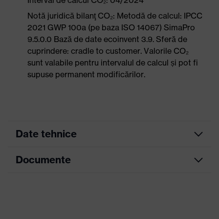
Interval de calcul CO₂: 04/2024
Notă juridică bilanţ CO₂: Metodă de calcul: IPCC
2021 GWP 100a (pe baza ISO 14067) SimaPro
9.5.0.0 Bază de date ecoinvent 3.9. Sferă de
cuprindere: cradle to customer. Valorile CO₂
sunt valabile pentru intervalul de calcul și pot fi
supuse permanent modificărilor.
Date tehnice
Documente
Culoare
albastru cer
marketing
Fișă tehnică
Culoare
negru, albastru
căutare (filtru)
Declarație de conformitate CE