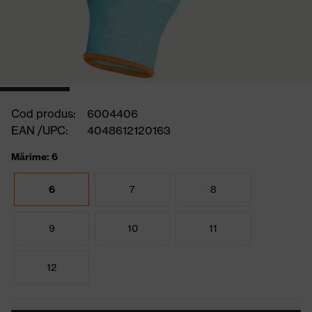
Cod produs:
6004406
EAN /UPC:
4048612120163
Mărime: 6
6
7
8
9
10
11
12