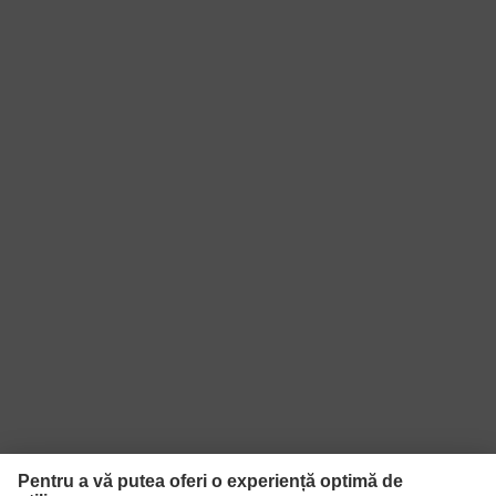
Ştampila
Made in Germany
calităţii uvex
Capacitate de folosire a ecranului
Tehnologie
tactil, Tehnologie 3D ErgoFlex,
uvex
Tehnologie Xtra Grip
Reciclare
Reutilizabil (R)
proDerm, STANDARD 100 by
Certificate
OEKO-TEX®
EN 388:2016 + A1:2018, EN ISO
Standard
21420:2020