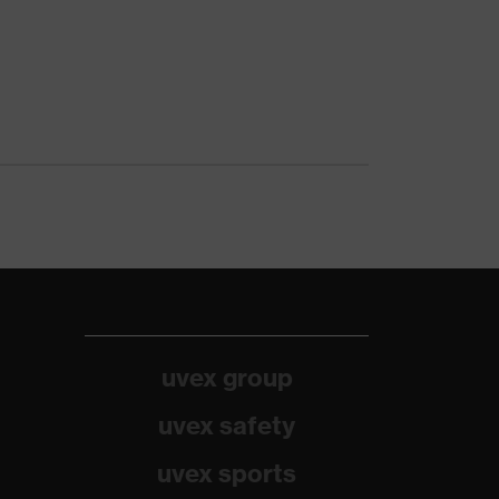
uvex group
uvex safety
uvex sports