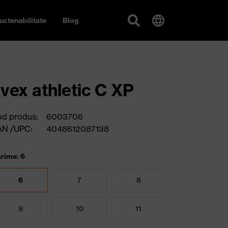
ustenabilitate
Blog
vex athletic C XP
d produs:
6003706
AN /UPC:
4048612087138
rime: 6
6
7
8
9
10
11