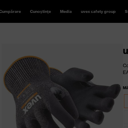
Cumpărare
Cunoştinţe
Media
uvex safety group
S
u
Co
E
Mă