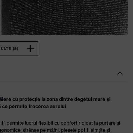
ULTE (5)
tăiere cu protecție la zona dintre degetul mare și
ă ce permite trecerea aerului
" permite lucrul flexibil cu confort ridicat la purtare și
rgonomice, strânse pe mâini, piesele pot fi simțite și