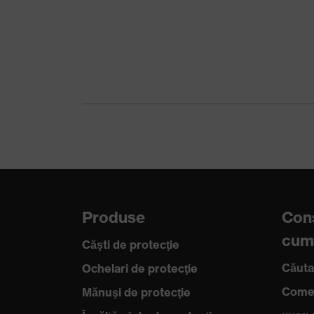
Tehnologie uvex
Capacitate de
Reciclare
Reutilizabil (
Certificate
STANDARD 
Standard
EN 388:2016
Produse
Cons
cum
Căşti de protecţie
Căuta
Ochelari de protecţie
Comen
Mănuşi de protecţie