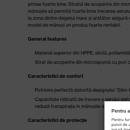
prinse foarte bine. Stratul de acoperire din mic
mănușile să permită foarte bine trecerea aerulu
la zona dintre degetul mare și arătător asigură 
model de mănuși un produs foarte rentabil.
General features
Material superior din HPPE, sticlă, poliamidă
Strat de acoperire din microspumă cu pori de
Caracteristici de confort
Potrivire perfectă datorită designului "Slim-f
Capacitate ridicată de trecere a aerului dator
redusă transpirația în mănușile de protecție
Caracteristici de protecţie