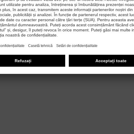
de
 mare și arătător asigură o durabilitate ridicată (=