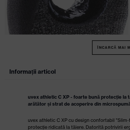
ÎNCARCĂ MAI M
Informații articol
uvex athletic C XP - foarte bună protecție la 
arătător și strat de acoperire din microspum
uvex athletic C XP cu design confortabil "Slim-fit
protecție ridicată la tăiere. Datorită potrivirii e