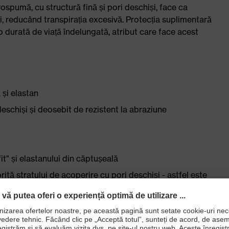
rospumă, cu structură fină și pori deschiși, face ca
i, reducând transpirația excesivă. Protecția suplimentară
o durată de viață îndelungată, atribut care face acest
 și elastan
schiși și deosebit de rezistent la abraziune
it" și elastanului din căptușeală
ită stratului de acoperire cu pori deschiși - astfel este