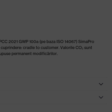
l: IPCC 2021 GWP 100a (pe baza ISO 14067) SimaPro
 cuprindere: cradle to customer. Valorile CO₂ sunt
i supuse permanent modificărilor.
icotată, cu întăritură în zona de îndoire a degetului mare