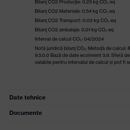
Bilanţ CO2 Producţie: 0.25 kg CO₂ eq
Bilanţ CO2 Materiale: 0.54 kg CO₂ eq
Bilanţ CO2 Transport: 0.03 kg CO₂ eq
Bilanţ CO2 ambalaje: 0.01 kg CO₂ eq
Interval de calcul CO₂: 04/2024
Notă juridică bilanţ CO₂: Metodă de calcu
9.5.0.0 Bază de date ecoinvent 3.9. Sferă de
valabile pentru intervalul de calcul și pot f
Date tehnice
Documente
Culoare căutare (filtru)
gri
Versiune de execuţie
cu manşetă tr