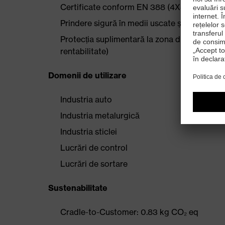
Certificate conform EN 388 (4X43C)
Prindere sigură în medii uscate și ușor ume
Protecția suplimentară la zona dintre degetul
rentabilitate)
Domenii de utilizare
Industria auto
Industria metalurgică
Industria sticlei
Lucrări de control
Lucrări de sortare
Sustenabilitate
Cradle-to-Customer: 0.83 kg CO₂ eq