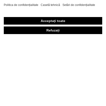
Echipament individual de protecţie personalizat
Măşti de protecţie respiratorie
Protecţie auditivă
Îmbrăcăminte de protecţie şi îmbrăcăminte de lucru
Consultanţă produse
Din cap până în picioare: uvex Safety Expert System
Protecţia mâinilor: uvex Chemical Expert System
Protecţia ochilor: Configurator ochelari de protecţie
Tehnologii
Premii
Consultanţă pentru cumpărare