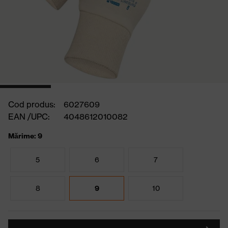
Cod produs:
6027609
EAN /UPC:
4048612010082
Mărime: 9
5
6
7
8
9
10