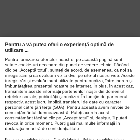
substanţele alimentare
Culoare
căutare
alb
(filtru)
EN 388:2016 + A1:2018, EN ISO
Standard
21420:2020
Produse
Căşti de protecţie
Ochelari de protecţie
Mănuşi de protecţie
Încălţăminte de protecţie
Echipament individual de protecţie personalizat