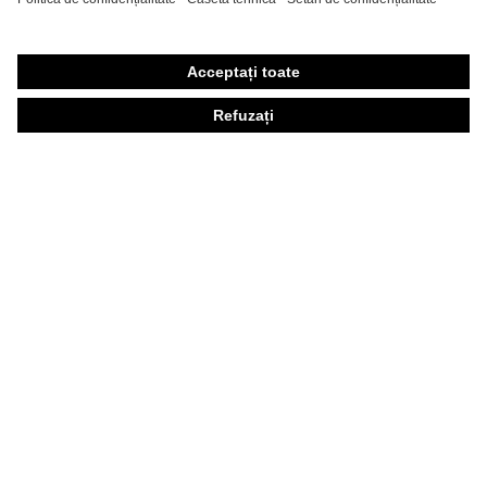
Măşti de protecţie respiratorie
Protecţie auditivă
Îmbrăcăminte de protecţie şi îmbrăcăminte de lucru
Consultanţă produse
Din cap până în picioare: uvex Safety Expert System
Protecţia mâinilor: uvex Chemical Expert System
Protecţia ochilor: Configurator ochelari de protecţie
Tehnologii
Premii
Consultanţă pentru cumpărare
Căutare distribuitor