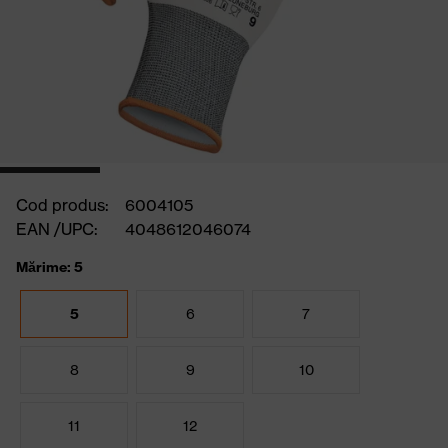
Cod produs:
6004105
EAN /UPC:
4048612046074
Mărime: 5
5
6
7
8
9
10
11
12