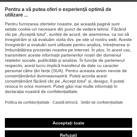
Certificate
STANDARD 100 by OEKO-TEX®
EN 407:2020, EN 388:2016 +
Standard
A1:2018, EN ISO 21420:2020
Produse
Căşti de protecţie
Ochelari de protecţie
Mănuşi de protecţie
Încălţăminte de protecţie
Echipament individual de protecţie personalizat
Măşti de protecţie respiratorie
Protecţie auditivă
Îmbrăcăminte de protecţie şi îmbrăcăminte de lucru