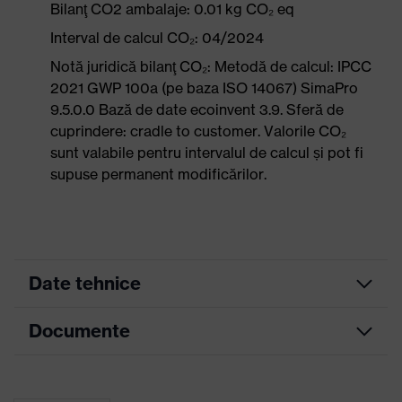
Bilanţ CO2 ambalaje: 0.01 kg CO₂ eq
Interval de calcul CO₂: 04/2024
Notă juridică bilanţ CO₂: Metodă de calcul: IPCC
2021 GWP 100a (pe baza ISO 14067) SimaPro
9.5.0.0 Bază de date ecoinvent 3.9. Sferă de
cuprindere: cradle to customer. Valorile CO₂
sunt valabile pentru intervalul de calcul și pot fi
supuse permanent modificărilor.
Date tehnice
Documente
Culoare
antracit, var
marketing
Fișă tehnică
Culoare