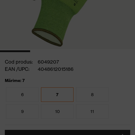
Cod produs:
6049207
EAN /UPC:
4048612015186
Mărime: 7
6
7
8
9
10
11