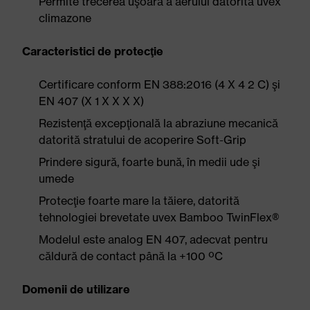
Permite trecerea uşoară a aerului datorită uvex
climazone
Caracteristici de protecţie
Certificare conform EN 388:2016 (4 X 4 2 C) şi
EN 407 (X 1 X X X X)
Rezistenţă excepţională la abraziune mecanică
datorită stratului de acoperire Soft-Grip
Prindere sigură, foarte bună, în medii ude şi
umede
Protecţie foarte mare la tăiere, datorită
tehnologiei brevetate uvex Bamboo TwinFlex®
Modelul este analog EN 407, adecvat pentru
căldură de contact până la +100 ºC
Domenii de utilizare