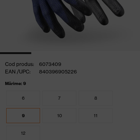
Cod produs:
6073409
EAN /UPC:
840396905226
Mărime: 9
6
7
8
9
10
11
12