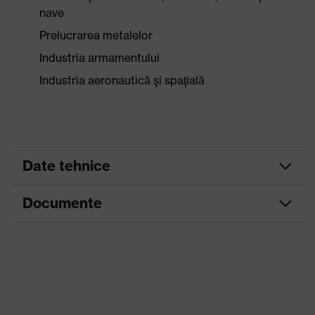
nave
Prelucrarea metalelor
Industria armamentului
Industria aeronautică şi spaţială
Date tehnice
Documente
Culoare
negru, albastru
căutare (filtru)
Fișă tehnică
cu manşetă tricotată, cu întăritură
Versiune de
în zona de îndoire a degetului
execuţie
mare
Înveliş
Poliuretan