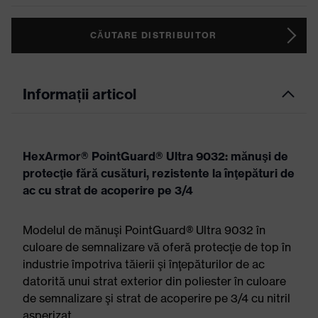
CĂUTARE DISTRIBUITOR
Informații articol
HexArmor® PointGuard® Ultra 9032: mănuşi de
protecţie fără cusături, rezistente la înţepături de
ac cu strat de acoperire pe 3/4
Modelul de mănuşi PointGuard® Ultra 9032 în
culoare de semnalizare vă oferă protecţie de top în
industrie împotriva tăierii şi înţepăturilor de ac
datorită unui strat exterior din poliester în culoare
de semnalizare şi strat de acoperire pe 3/4 cu nitril
asperizat.