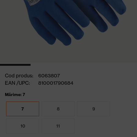
Cod produs:
6063807
EAN /UPC:
810001790684
Mărime: 7
7
8
9
10
11