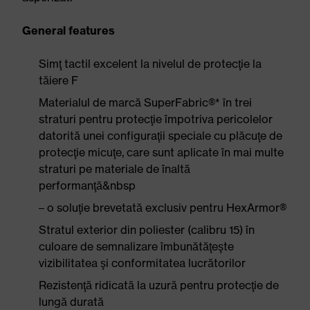
General features
Simţ tactil excelent la nivelul de protecţie la
tăiere F
Materialul de marcă SuperFabric®* în trei
straturi pentru protecţie împotriva pericolelor
datorită unei configuraţii speciale cu plăcuţe de
protecţie micuţe, care sunt aplicate în mai multe
straturi pe materiale de înaltă
performanţă&nbsp
– o soluţie brevetată exclusiv pentru HexArmor®
Stratul exterior din poliester (calibru 15) în
culoare de semnalizare îmbunătăţeşte
vizibilitatea şi conformitatea lucrătorilor
Rezistenţă ridicată la uzură pentru protecţie de
lungă durată