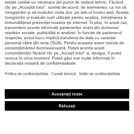
Produse
Căşti de protecţie
Ochelari de protecţie
Mănuşi de protecţie
Încălţăminte de protecţie
Echipament individual de protecţie personalizat
Măşti de protecţie respiratorie
Protecţie auditivă
Îmbrăcăminte de protecţie şi îmbrăcăminte de lucru
Consultanţă produse
Din cap până în picioare: uvex Safety Expert System