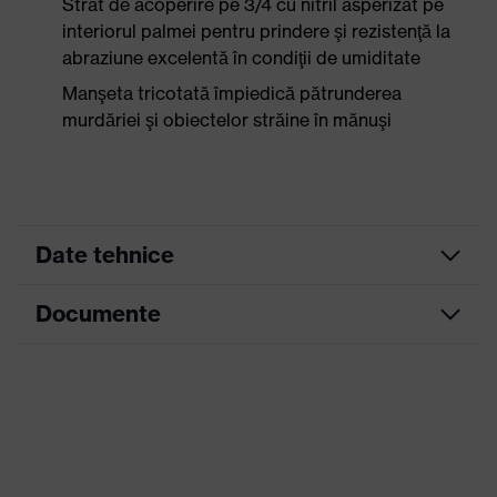
Strat de acoperire pe 3/4 cu nitril asperizat pe
interiorul palmei pentru prindere şi rezistenţă la
abraziune excelentă în condiţii de umiditate
Manşeta tricotată împiedică pătrunderea
murdăriei şi obiectelor străine în mănuşi
Date tehnice
Documente
Culoare
căutare
galben, albastru
(filtru)
Fișă tehnică
Versiune
de
cu manşetă tricotată
execuţie