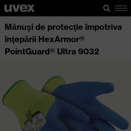
Mănuşi de protecţie împotriva
înţepării HexArmor®
PointGuard® Ultra 9032