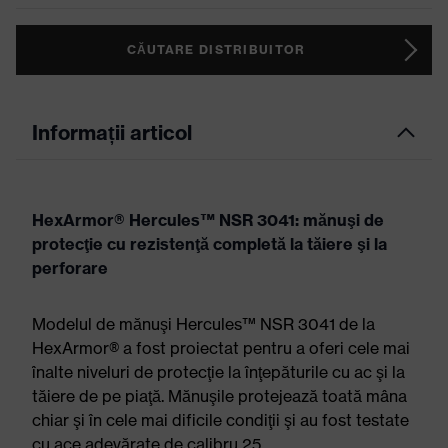
CĂUTARE DISTRIBUITOR
Informații articol
HexArmor® Hercules™ NSR 3041: mănuşi de
protecţie cu rezistenţă completă la tăiere şi la
perforare
Modelul de mănuşi Hercules™ NSR 3041 de la
HexArmor® a fost proiectat pentru a oferi cele mai
înalte niveluri de protecţie la înţepăturile cu ac şi la
tăiere de pe piaţă. Mănuşile protejează toată mâna
chiar şi în cele mai dificile condiţii şi au fost testate
cu ace adevărate de calibru 25.