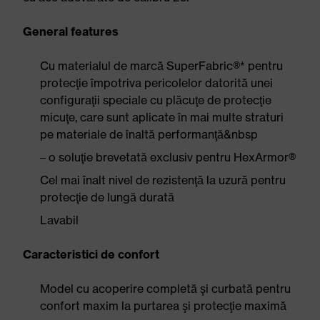
General features
Cu materialul de marcă SuperFabric®* pentru
protecţie împotriva pericolelor datorită unei
configuraţii speciale cu plăcuţe de protecţie
micuţe, care sunt aplicate în mai multe straturi
pe materiale de înaltă performanţă&nbsp
– o soluţie brevetată exclusiv pentru HexArmor®
Cel mai înalt nivel de rezistenţă la uzură pentru
protecţie de lungă durată
Lavabil
Caracteristici de confort
Model cu acoperire completă şi curbată pentru
confort maxim la purtarea şi protecţie maximă