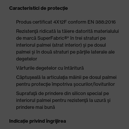
Caracteristici de protecţie
Produs certificat 4X12F conform EN 388:2016
Rezistenţă ridicată la tăiere datorită materialului
de marcă SuperFabric®* în trei straturi pe
interiorul palmei (strat interior) şi pe dosul
palmei şi în două straturi pe părţile laterale ale
degetelor
Vârfurile degetelor cu întăritură
Căptuşeală la articulaţia mâinii pe dosul palmei
pentru protecţie împotriva şocurilor/loviturilor
Suprafaţă de prindere din silicon special pe
interiorul palmei pentru rezistenţă la uzură şi
prindere mai bună
Indicaţie privind îngrijirea