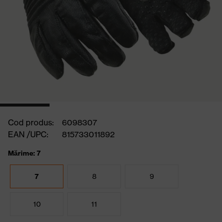
Cod produs:
6098307
EAN /UPC:
815733011892
Mărime: 7
7
8
9
10
11