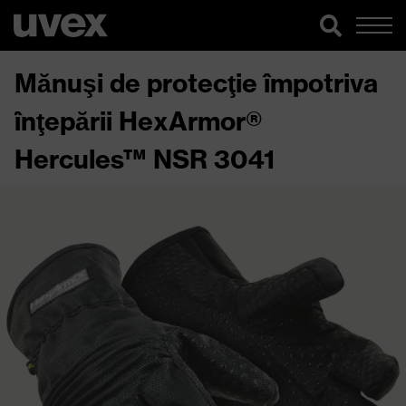
Mănuşi de protecţie împotriva
înţepării HexArmor®
Hercules™ NSR 3041