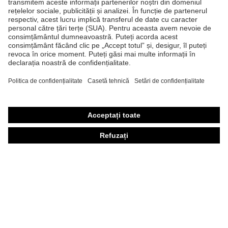
Căşti de protecţie
Ochelari de protecţie
Mănuşi de protecţie
Încălţăminte de protecţie
Echipament individual de protecţie personalizat
Măşti de protecţie respiratorie
Protecţie auditivă
Îmbrăcăminte de protecţie şi îmbrăcăminte de lucru
Consultanţă produse
Din cap până în picioare: uvex Safety Expert System
Protecţia mâinilor: uvex Chemical Expert System
Protecţia ochilor: Configurator ochelari de protecţie