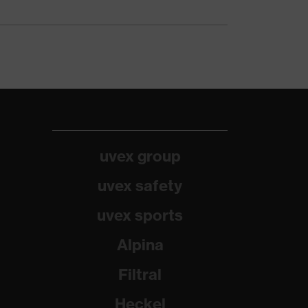
uvex group
uvex safety
uvex sports
Alpina
Filtral
Heckel