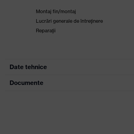
Montaj fin/montaj
Lucrări generale de întreţinere
Reparaţii
Date tehnice
Documente
Culoare căutare (filtru)
gri, albastru
Versiune de execuţie
cu manşetă tricot
Fișă tehnică
Suprafaţă acoperire
Vârful degetelor, 
Declarație de conformitate CE
Denumire familie de
uvex phynomic
produse
Portal de descărcare pentru declarații de 