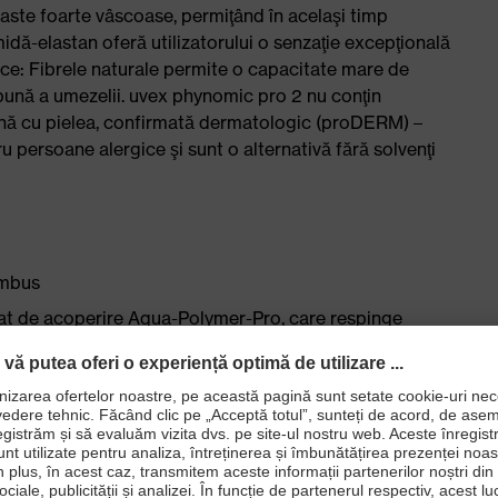
 paste foarte vâscoase, permiţând în acelaşi timp
dă-elastan oferă utilizatorului o senzaţie excepţională
ece: Fibrele naturale permite o capacitate mare de
e bună a umezelii. uvex phynomic pro 2 nu conţin
bună cu pielea, confirmată dermatologic (proDERM) –
ru persoane alergice şi sunt o alternativă fără solvenţi
ambus
strat de acoperire Aqua-Polymer-Pro, care respinge
elastan