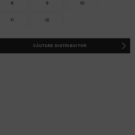
8
9
10
11
12
CĂUTARE DISTRIBUITOR