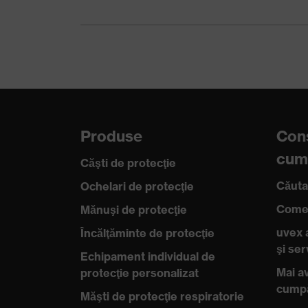
Certificate
proDerm, STANDA
Înveliş
NBR simplu
Standard
EN 388:2016 + A1
Produse
Cons
cum
Căşti de protecţie
Căuta
Ochelari de protecţie
Comen
Mănuşi de protecţie
uvex 
Încălţăminte de protecţie
şi se
Echipament individual de
Mai av
protecţie personalizat
cump
Măşti de protecţie respiratorie