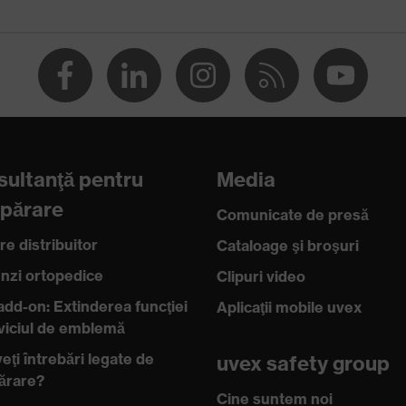
RD 100 by OEKO-TEX®
:2018, EN ISO 21420:2020
ultanţă pentru
Media
părare
Comunicate de presă
re distribuitor
Cataloage şi broşuri
zi ortopedice
Clipuri video
add-on: Extinderea funcţiei
Aplicaţii mobile uvex
rviciul de emblemă
eţi întrebări legate de
uvex safety group
ărare?
Cine suntem noi