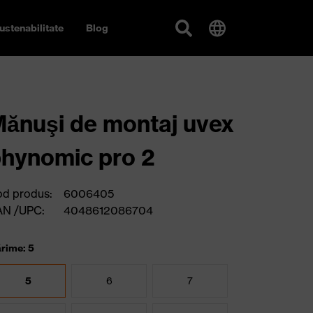
ustenabilitate
Blog
ănuşi de montaj uvex
hynomic pro 2
d produs:
6006405
AN /UPC:
4048612086704
rime: 5
5
6
7