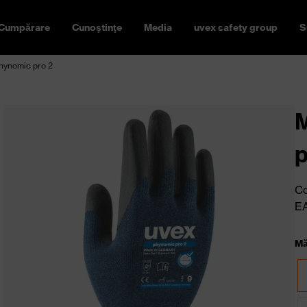
Cumpărare
Cunoştinţe
Media
uvex safety group
S
hynomic pro 2
M
p
Co
E
Mă