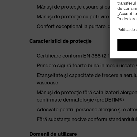
Mănuşi de protecţie uşoare şi care permit tr
Mănuşi de protecţie cu potrivire ergonomic
Confort excepţional la purtare, datorită fib
Caracteristici de protecţie
Certificare conform EN 388 (2 1 2 1 X)
Prindere sigură foarte bună în medii uscate
Etanşeitate şi capacitate de trecere a aerulu
vâscoase
Mănuşi de protecţie fără catalizatori alergeni
confirmate dermatologic (proDERM®)
Adecvate pentru persoane alergice şi o alte
Fără substanţe nocive conform standardul
Domenii de utilizare