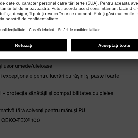
ecerea aerului
ă
relor de bambus din căptuşeală compatibile cu pielea
 şi uşor umede/uleioase
i excepţionale pentru lucrări cu răşini şi paste foarte
 – protecţia sănătăţii şi compatibilitatea cu pielea
rnativă fără solvenţi pentru mănuşi PU
ui OEKO-TEX® 100