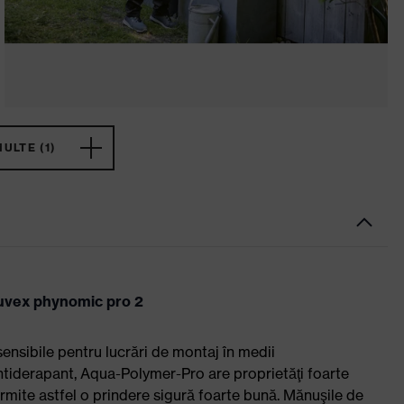
ULTE (1)
: uvex phynomic pro 2
nsibile pentru lucrări de montaj în medii
antiderapant, Aqua-Polymer-Pro are proprietăţi foarte
rmite astfel o prindere sigură foarte bună. Mănuşile de