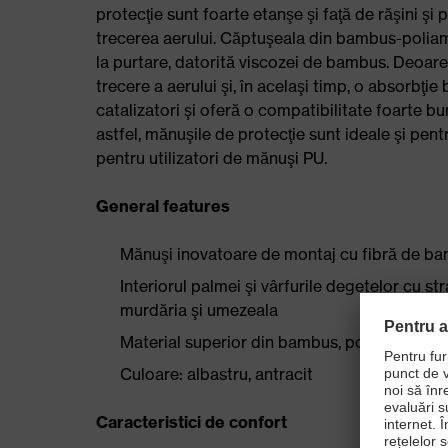
protecţie sunt foarte etanşe şi faţă de răşini şi
trecerea aerului. Căptuşeala din bambus-poliami
la purtare, datorită viscozei de bambus. Deoar
trecere a aerului şi, în acelaşi timp, o absorbţi
catalizatori şi oferă o compatibilitate foarte 
astfel, mănuşile de protecţie sunt ideale şi pent
pentru utilizatori de mănuşi PU.
General features
Mănuşi inovatoare de montaj cu fibră de b
Interiorul palmei şi vârfurile degetelor cu 
murdăria şi umezeala
Material superior din bambus, poliamidă şi 
Culoare: albastru, antracit
Caracteristici de confort