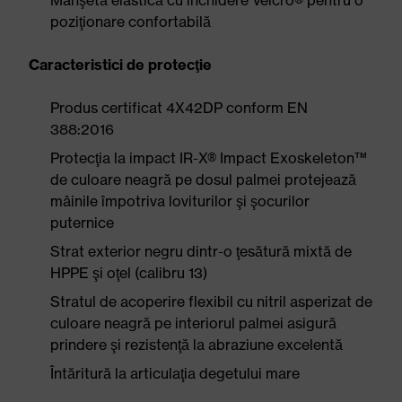
Manşetă elastică cu închidere Velcro® pentru o
poziţionare confortabilă
Caracteristici de protecţie
Produs certificat 4X42DP conform EN
388:2016
Protecţia la impact IR-X® Impact Exoskeleton™
de culoare neagră pe dosul palmei protejează
mâinile împotriva loviturilor şi şocurilor
puternice
Strat exterior negru dintr-o ţesătură mixtă de
HPPE şi oţel (calibru 13)
Stratul de acoperire flexibil cu nitril asperizat de
culoare neagră pe interiorul palmei asigură
prindere şi rezistenţă la abraziune excelentă
Întăritură la articulaţia degetului mare