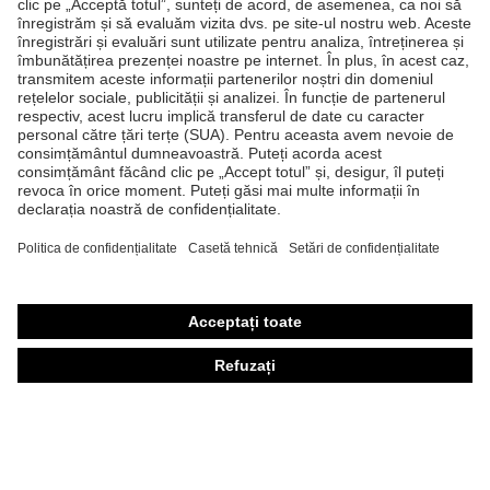
Produse
Căşti de protecţie
Ochelari de protecţie
Mănuşi de protecţie
Încălţăminte de protecţie
Echipament individual de protecţie personalizat
Măşti de protecţie respiratorie
Protecţie auditivă
Îmbrăcăminte de protecţie şi îmbrăcăminte de lucru
Consultanţă produse
Din cap până în picioare: uvex Safety Expert System