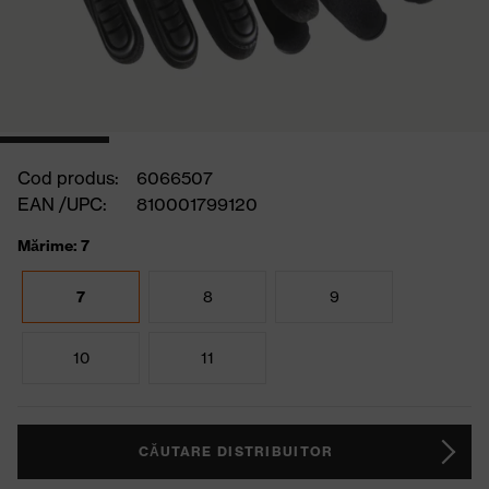
Cod produs:
6066507
EAN /UPC:
810001799120
Mărime: 7
7
8
9
10
11
CĂUTARE DISTRIBUITOR