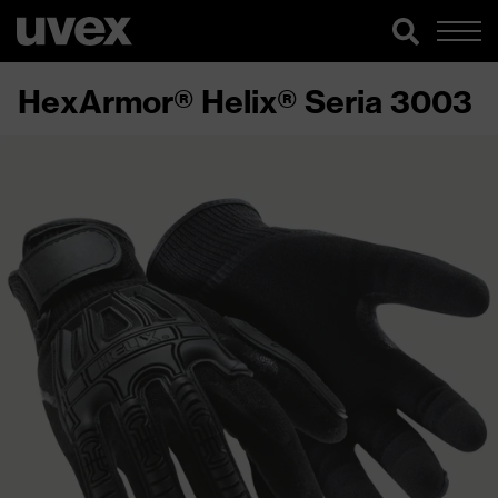
HexArmor® Helix® Seria 3003