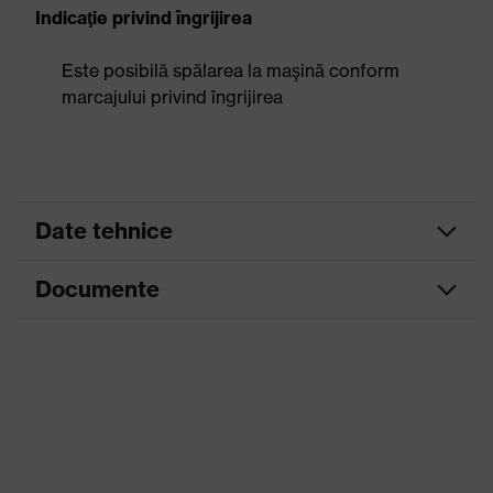
Indicaţie privind îngrijirea
Este posibilă spălarea la maşină conform
marcajului privind îngrijirea
Date tehnice
Documente
Culoare
căutare
negru
(filtru)
Fișă tehnică
Versiune
cu manşetă tricotată, cu protecţii pe
de
dosul palmei, cu întăritură în zona de
execuţie
îndoire a degetului mare
Suprafaţă
Vârful degetelor, Palmă