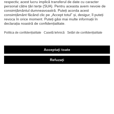
Ochelari de protecţie
Mănuşi de protecţie
Încălţăminte de protecţie
Echipament individual de protecţie personalizat
Măşti de protecţie respiratorie
Protecţie auditivă
Îmbrăcăminte de protecţie şi îmbrăcăminte de lucru
Consultanţă produse
Din cap până în picioare: uvex Safety Expert System
Protecţia mâinilor: uvex Chemical Expert System
Protecţia ochilor: Configurator ochelari de protecţie
Tehnologii