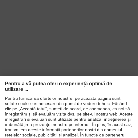
Produse
Căşti de protecţie