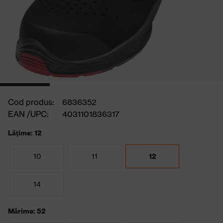
Cod produs:
6836352
EAN /UPC:
4031101836317
Lăţime: 12
10
11
12
14
Mărime: 52