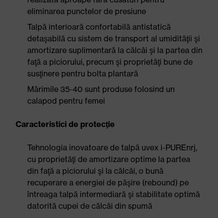
eliminarea punctelor de presiune
Talpă interioară confortabilă antistatică
detaşabilă cu sistem de transport al umidităţii şi
amortizare suplimentară la călcâi şi la partea din
faţă a piciorului, precum şi proprietăţi bune de
susţinere pentru bolta plantară
Mărimile 35-40 sunt produse folosind un
calapod pentru femei
Caracteristici de protecţie
Tehnologia inovatoare de talpă uvex i-PUREnrj,
cu proprietăţi de amortizare optime la partea
din faţă a piciorului şi la călcâi, o bună
recuperare a energiei de păşire (rebound) pe
întreaga talpă intermediară şi stabilitate optimă
datorită cupei de călcâi din spumă