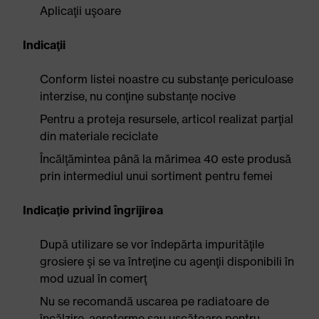
Aplicaţii uşoare
Indicaţii
Conform listei noastre cu substanţe periculoase
interzise, nu conţine substanţe nocive
Pentru a proteja resursele, articol realizat parţial
din materiale reciclate
Încălţămintea până la mărimea 40 este produsă
prin intermediul unui sortiment pentru femei
Indicaţie privind îngrijirea
După utilizare se vor îndepărta impurităţile
grosiere şi se va întreţine cu agenţii disponibili în
mod uzual în comerţ
Nu se recomandă uscarea pe radiatoare de
încălzire, aeroterme sau uscătoare pentru