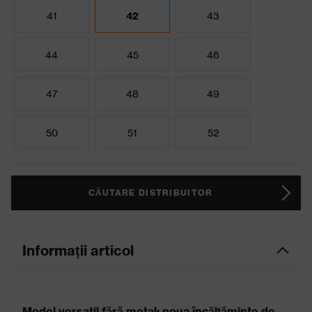
41
42
43
44
45
46
47
48
49
50
51
52
CĂUTARE DISTRIBUITOR
Informații articol
Model versatil fără metal: noua încălţăminte de