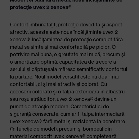
protecţie uvex 2 xenova®
Confort îmbunătăţit, protecţie dovedită şi aspect
atractiv: aceasta este noua încălţăminte uvex 2
xenova®. Încălţămintea de protecţie complet fără
metal se simte şi mai confortabilă pe picior. O
potrivire mai bună, o greutate mai mică, precum şi
o amortizare optimă, capacitatea de trecere a
aerului şi căptuşeala măresc semnificativ confortul
la purtare. Noul model versatil este nu doar mai
confortabil, ci şi mai atractiv şi colorat. Cu
accesorii colorate şi o talpă exterioară în albastru
sau roşu strălucitor, uvex 2 xenova® devine un
punct de atracţie modern. Caracteristici de
siguranţă consacrate, cum ar fi talpa intermediară
uvex xenova® fără metal şi rezistentă la penetrare
(în funcţie de model), precum şi bombeul din
material compozit uvex xenova® completează