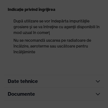
Indicaţie privind îngrijirea
După utilizare se vor îndepărta impurităţile
grosiere şi se va întreţine cu agenţii disponibili în
mod uzual în comerţ
Nu se recomandă uscarea pe radiatoare de
încălzire, aeroterme sau uscătoare pentru
încălţăminte
Date tehnice
Documente
Culoare
albastru francez
marketing