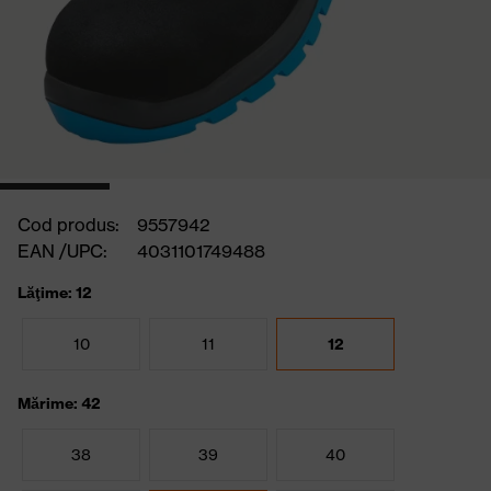
Cod produs:
9557942
EAN /UPC:
4031101749488
Lăţime: 12
10
11
12
Mărime: 42
38
39
40