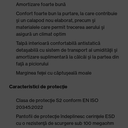
Amortizare foarte bună
Confort foarte bun la purtare, la care contribuie
şi un calapod nou elaborat, precum şi
materialele care permit trecerea aerului şi
asigură un climat optim
Talpă interioară confortabilă antistatică
detaşabilă cu sistem de transport al umidităţii şi
amortizare suplimentară la călcâi şi la partea din
faţă a piciorului
Marginea feţei cu căptuşeală moale
Caracteristici de protecţie
Clasa de protecţie S2 conform EN ISO
20345:2022
Pantofii de protecţie îndeplinesc cerinţele ESD
cu o rezistenţă de scurgere sub 100 megaohm