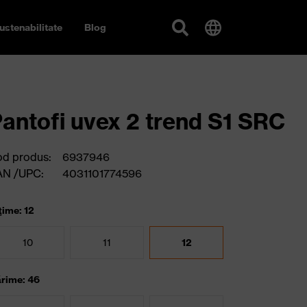
ustenabilitate
Blog
antofi uvex 2 trend S1 SRC
d produs:
6937946
AN /UPC:
4031101774596
ţime: 12
10
11
12
rime: 46