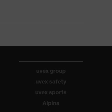
uvex group
uvex safety
uvex sports
Alpina