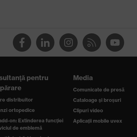
024
ultanţă pentru
Media
ii electrostatice (ESD) cu o rezistenţă de scurgere mai mică
părare
Comunicate de presă
re distribuitor
Cataloage şi broşuri
zi ortopedice
Clipuri video
add-on: Extinderea funcţiei
Aplicaţii mobile uvex
rviciul de emblemă