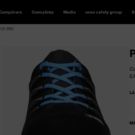
Cumpărare
Cunoştinţe
Media
uvex safety group
S
d S1 SRC
P
Co
E
Lă
Mă