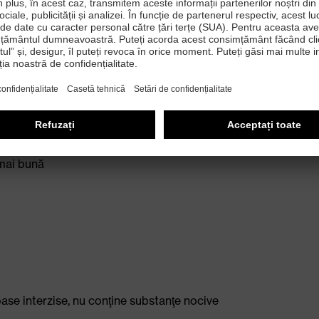
inţele ESD cu o rezistenţă de scurgere sub 35 megaohm
împotriva răsucirii gleznei
oliuretan cu dublă densitate, cu rezistenţă foarte bună
 mai bună
ase interzise, nu conţine substanţe nocive