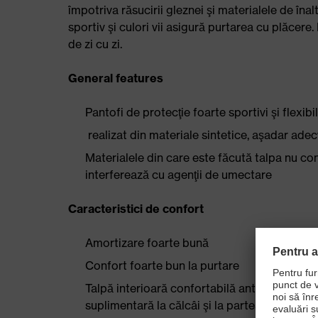
împotriva răsucirii gleznei şi materialele de înal
sportiv şi culori vii asigură purtarea cu plăcer
de zi cu zi.
General features
Pantofi de protecţie foarte sportivi şi flexibil
realizat din materiale sintetice, aşadar ade
Materialele din care este făcută talpa nu conţ
interferează cu agenţii de umectare
Caracteristici de confort
Amortizare foarte bună
Confort foarte bun la purtare
Talpă interioară confortabilă antistatică det
suplimentară la călcâi şi la partea din faţă a 