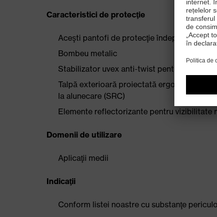
Caracteristici de protecţie
Aceşti pantofi de protecţie îndeplinesc cer
Bombeu metalic
Stabilizator uvex anti-twist pentru protecţie 
Talpă exterioară proiectată ergonomic, din p
la alunecare (SRC)
Elemente reflectorizante pentru vizibilitate
Domenii de utilizare
Aplicaţii medii
Indicaţii
Conform listei noastre cu substanţe periculo