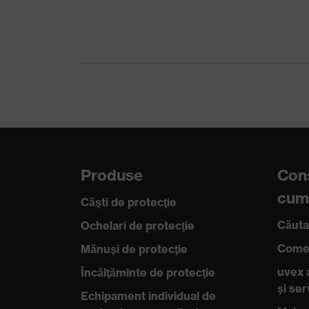
Material închidere
Poliester (PES)
Material bombeu
Oţel
Standard
EN ISO 20345:2022 + A1:2
Material superior
Microvelour
Tip produs
Încălțăminte de protecție
Produse
Cons
Protecţia
Protecţie împotriva încărcăr
cum
produsului
Căşti de protecţie
de 100 megaohm
Căuta
Ochelari de protecţie
Tip produs
Pantofi
Comen
Mănuşi de protecţie
Proprietăţi anti-
uvex 
Încălţăminte de protecţie
SRC
alunecare
şi se
Echipament individual de