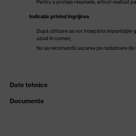
Pentru a proteja resursele, articol realizat pa
Indicaţie privind îngrijirea
După utilizare se vor îndepărta impurităţile g
uzual în comerţ
Nu se recomandă uscarea pe radiatoare de î
Date tehnice
Documente
Culoare marketing
albastru francez
Culoare căutare
negru, albastru
Tabel mărimi
(filtru)
Fișă tehnică
Indicaţii pentru