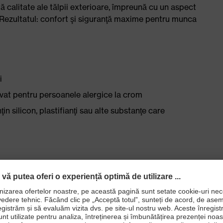
tă calitate ale tălpii exterioare, împreună cu un aspect
e. Rezultatul: confort şi siguranţă maxime pentru munca
i
cvat pentru persoanele alergice la crom
in silicon, plastifianţi sau alte substanţe care
aşabilă cu sistem de transport al umidităţii şi amortizare
piciorului