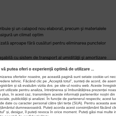
tribuie şi un calapod nou elaborat, precum şi materialele
 asigură un climat optim
lizată aproape fără cusături pentru eliminarea punctelor
aşabilă cu sistem de transport al umidităţii şi amortizare
piciorului
lapod pentru femei
5:2022 + A1:2024 cu marcaj suplimentar pentru