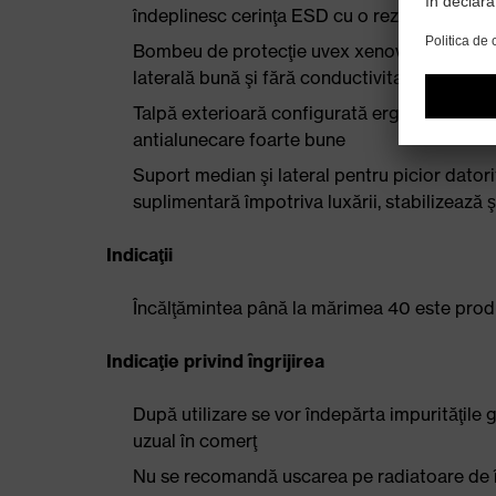
îndeplinesc cerinţa ESD cu o rezistenţă d
Bombeu de protecţie uvex xenova® 100% fără
laterală bună şi fără conductivitate termică
Talpă exterioară configurată ergonomic, din 
antialunecare foarte bune
Suport median şi lateral pentru picior datori
suplimentară împotriva luxării, stabilizează ş
Indicaţii
Încălţămintea până la mărimea 40 este produ
Indicaţie privind îngrijirea
După utilizare se vor îndepărta impurităţile g
uzual în comerţ
Nu se recomandă uscarea pe radiatoare de î