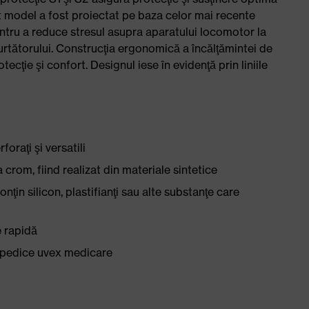
st model a fost proiectat pe baza celor mai recente
entru a reduce stresul asupra aparatului locomotor la
urtătorului. Construcţia ergonomică a încălţămintei de
tecţie şi confort. Designul iese în evidenţă prin liniile
oraţi şi versatili
crom, fiind realizat din materiale sintetice
nţin silicon, plastifianţi sau alte substanţe care
e rapidă
topedice uvex medicare