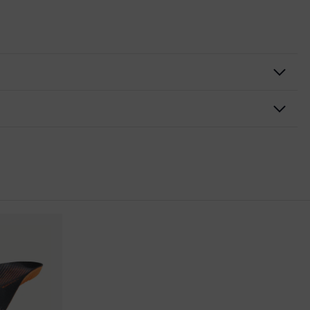
rom
ă cu căptuşeală moale, Talpă profilată, Feţe cu căptuşeală
conformitate CE
ă de călcâi integrată în configuraţia tălpii, Închidere în zona
x-tended
ştigător 2015, Focus Open 2013 - Silver, Premiul Red Dot