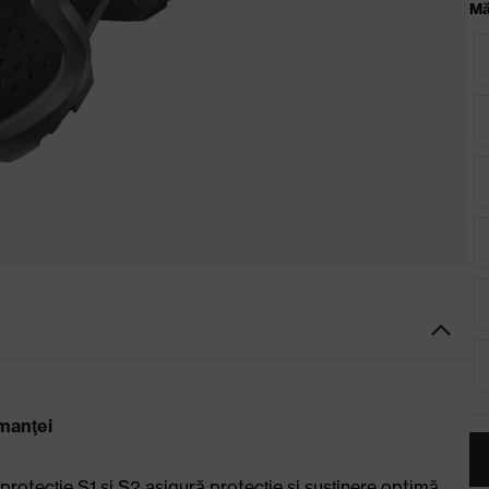
Mă
manţei
protecţie S1 şi S2 asigură protecţie şi susţinere optimă