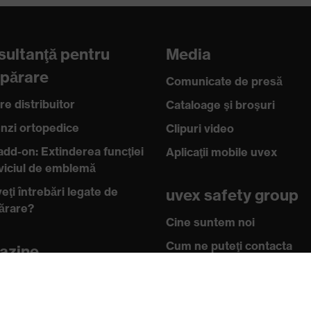
ultanţă pentru
Media
părare
Comunicate de presă
re distribuitor
Cataloage şi broşuri
zi ortopedice
Clipuri video
add-on: Extinderea funcţiei
Aplicaţii mobile uvex
rviciul de emblemă
eţi întrebări legate de
uvex safety group
ărare?
Cine suntem noi
lectrostatice (ESD) cu o rezistenţă de scurgere mai mică de
Cum ne puteţi contacta
azine
n online pentru clienţii
Casetă tehnică