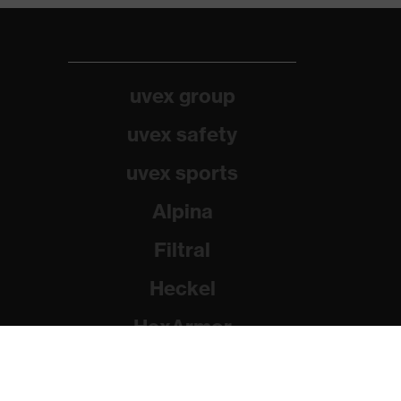
uvex group
uvex safety
uvex sports
Alpina
Filtral
Heckel
HexArmor
Rainer Winter Stiftung