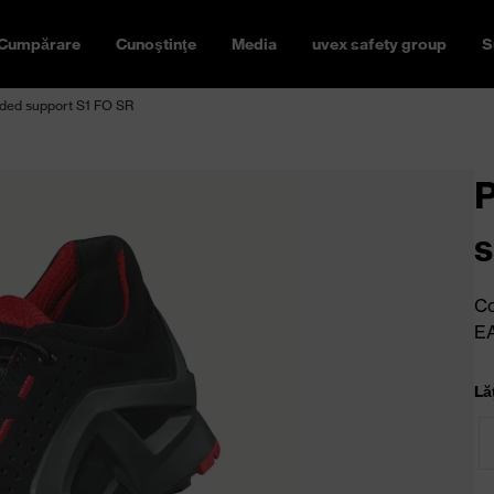
Cumpărare
Cunoştinţe
Media
uvex safety group
S
nded support S1 FO SR
P
s
Co
E
Lă