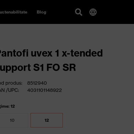
ustenabilitate
Blog
antofi uvex 1 x-tended
upport S1 FO SR
d produs:
8512940
AN /UPC:
4031101148922
ţime: 12
10
12