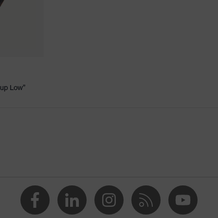
-up Low”
nfortul climatic uvex 1/uvex 2
ţie
PU/PU)