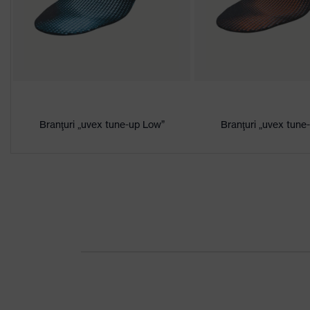
Premii
Design Award 2013
Denumire
familie de
uvex 1 support
produse
Proprietăţi de
prevenire a
Fără rezistenta la penetrare
Branţuri „uvex tune-up Low”
Branţuri „uvex tune
infiltrării
Branţ
Talpă interioară care asigură co
Căptuşeală
Plasă de distanţare
Sex
Femei, Bărbaţi
Componenţa
1 pereche încălţăminte de protec
livrării
Material talpă
Poliuretan cu dublă densitate (