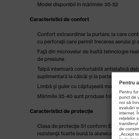
Model disponibil în mărimile: 35-52
Caracteristici de confort
Confort extraordinar la purtare, la care con
cu perforaţii care permit trecerea aerului şi
Faţă din microvelur de înaltă tehnologie rea
de presiune
Talpă interioară confortabilă antistatică det
suplimentară la călcâi şi la partea din faţă a 
Limbă şi guler cu căptuşeală moale
Mărimile 35-40 sunt produse folosind un ca
Caracteristici de protecţie
Clasa de protecţie S1 conform EN ISO 2034
rezistenţă foarte bună la alunecare (SR)