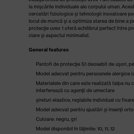
la mişcările individuale ale corpului uman. Ace
cercetări fiziologice şi tehnologii inovatoare p
locul de muncă şi a optimiza starea de bine a p
protecţie uvex 1 oferă echilibrul perfect între pro
clare şi aspectul minimalist.
General features
Pantofi de protecţie S1 deosebit de uşori, perf
Model adecvat pentru persoanele alergice la 
Materialele din care este realizată talpa nu co
interferează cu agenţii de umectare
şireturi elastice, reglabile individual cu fixar
Model adecvat pentru ajustări şi inserţii or
Culoare: negru, gri
Model disponibil în lăţimile: 10, 11, 12