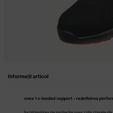
Informații articol
uvex 1 x-tended support – redefinirea perfor
Încălţămintea de protecţie uvex 1 din clasele de 