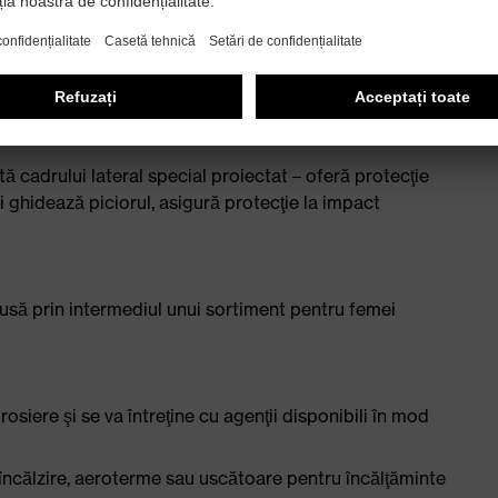
e scurgere sub 100 megaohm
 metal – compact, cu formă anatomică, cu stabilitate
poliuretan cu dublă densitate, cu proprietăţi
tă cadrului lateral special proiectat – oferă protecţie
i ghidează piciorul, asigură protecţie la impact
să prin intermediul unui sortiment pentru femei
rosiere şi se va întreţine cu agenţii disponibili în mod
ncălzire, aeroterme sau uscătoare pentru încălţăminte