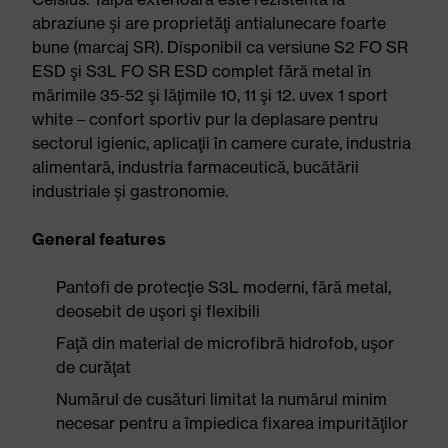
abraziune şi are proprietăţi antialunecare foarte
bune (marcaj SR). Disponibil ca versiune S2 FO SR
ESD şi S3L FO SR ESD complet fără metal în
mărimile 35-52 şi lăţimile 10, 11 şi 12. uvex 1 sport
white – confort sportiv pur la deplasare pentru
sectorul igienic, aplicaţii în camere curate, industria
alimentară, industria farmaceutică, bucătării
industriale şi gastronomie.
General features
Pantofi de protecţie S3L moderni, fără metal,
deosebit de uşori şi flexibili
Faţă din material de microfibră hidrofob, uşor
de curăţat
Numărul de cusături limitat la numărul minim
necesar pentru a împiedica fixarea impurităţilor