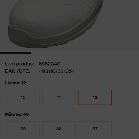
Cod produs:
6582340
EAN /UPC:
4031101821054
Lăţime: 12
10
11
12
Mărime: 40
35
36
37