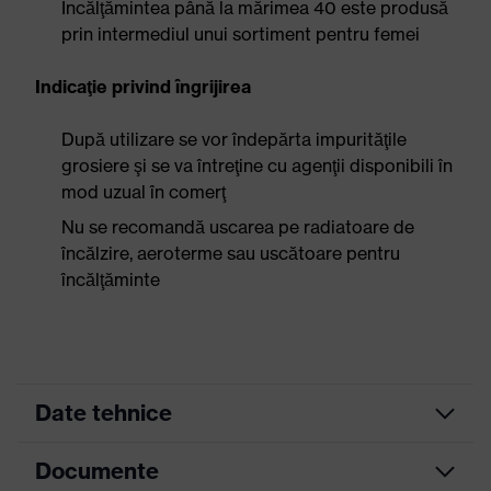
Încălţămintea până la mărimea 40 este produsă
prin intermediul unui sortiment pentru femei
Indicaţie privind îngrijirea
După utilizare se vor îndepărta impurităţile
grosiere şi se va întreţine cu agenţii disponibili în
mod uzual în comerţ
Nu se recomandă uscarea pe radiatoare de
încălzire, aeroterme sau uscătoare pentru
încălţăminte
Date tehnice
Documente
Indicaţii
pentru