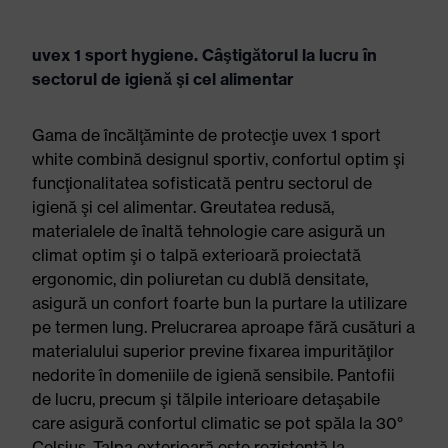
uvex 1 sport hygiene. Câştigătorul la lucru în
sectorul de igienă şi cel alimentar
Gama de încălţăminte de protecţie uvex 1 sport
white combină designul sportiv, confortul optim şi
funcţionalitatea sofisticată pentru sectorul de
igienă şi cel alimentar. Greutatea redusă,
materialele de înaltă tehnologie care asigură un
climat optim şi o talpă exterioară proiectată
ergonomic, din poliuretan cu dublă densitate,
asigură un confort foarte bun la purtare la utilizare
pe termen lung. Prelucrarea aproape fără cusături a
materialului superior previne fixarea impurităţilor
nedorite în domeniile de igienă sensibile. Pantofii
de lucru, precum şi tălpile interioare detaşabile
care asigură confortul climatic se pot spăla la 30°
Celsius. Talpa exterioară este rezistentă la