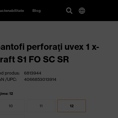
ustenabilitate
Blog
antofi perforaţi uvex 1 x-
raft S1 FO SC SR
d produs:
6813944
AN /UPC:
4066853013914
ţime: 12
10
11
12