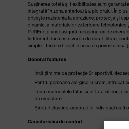
Susţinerea totală şi flexibilitatea sunt garantat
integrată în zona anterioară a piciorului. În plus
priveşte rezistenţa la abraziune, protecţia şi c
dinamic, a materialelor exterioare tehnologice şi
PUREnrj planet asigură recâştigarea de energie
Indiferent dacă este vorba de durabilitate, confor
simplu - the next level în ceea ce priveşte încăl
General features
Încălţăminte de protecţie S1 sportivă, deose
Pentru persoane alergice la crom, întrucât es
Toate materialele tălpii sunt fără silicon, pla
de umectare
Şireturi elastice, adaptabile individual cu fi
Caracteristici de confort