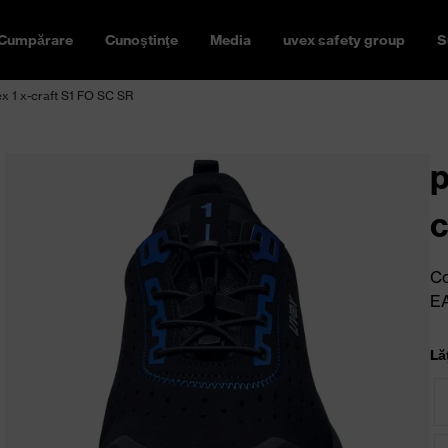
Cumpărare
Cunoştinţe
Media
uvex safety group
S
ex 1 x-craft S1 FO SC SR
p
c
Co
E
Lă