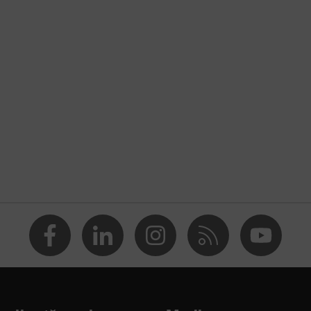
rotecţie
te uvex i-PUREnrj
GU)
024