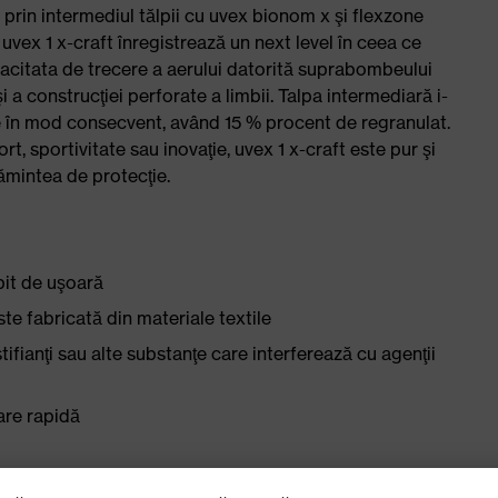
e prin intermediul tălpii cu uvex bionom x şi flexzone
, uvex 1 x-craft înregistrează un next level în ceea ce
apacitata de trecere a aerului datorită suprabombeului
 a construcţiei perforate a limbii. Talpa intermediară i-
 în mod consecvent, având 15 % procent de regranulat.
t, sportivitate sau inovaţie, uvex 1 x-craft este pur şi
ţămintea de protecţie.
bit de uşoară
te fabricată din materiale textile
stifianţi sau alte substanţe care interferează cu agenţii
xare rapidă