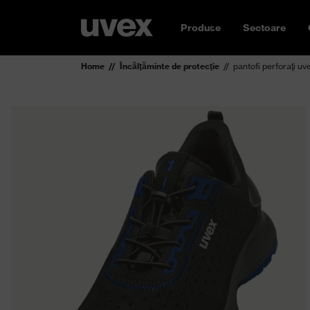
Produse
Sectoare
Home
Încălţăminte de protecţie
pantofi perforaţi uv