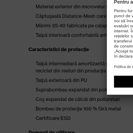
Material exterior din microvelur uşor şi care
Căptuşeală Distance-Mesh care permite trec
Mărimi 35-40 fabricate pe calapod de feme
Talpă interioară confortabilă antistatică ce po
Caracteristici de protecţie
Talpă intermediară amortizantă şi cu recupe
reciclat din resturi din producţia proprie
Talpă exterioară din PU
Suprabombeu expandat din poliuretan
Coş expandat de călcâi din poliuretan
Bombeu de protecţie 100 % fără metal
Certificare ESD
Domenii de utilizare