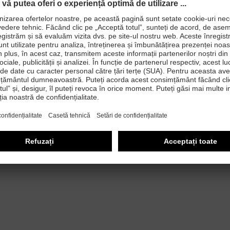
 permite trecerea aerului
erea aerului
i
ate fi înlocuită (nr. art.: 95797-0)
rare de energie uvex i-PUREnrj planet cu 15 % granulat