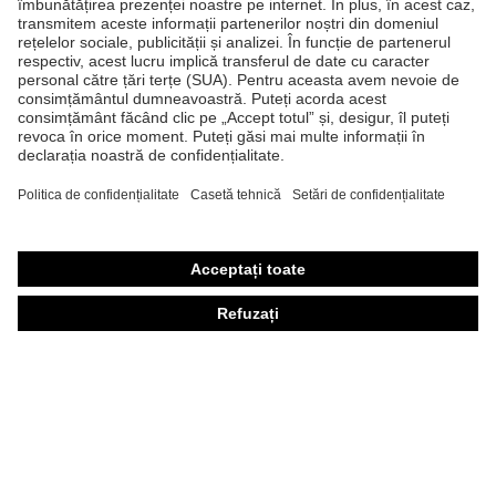
Căşti de protecţie
Ochelari de protecţie
Mănuşi de protecţie
Încălţăminte de protecţie
Echipament individual de protecţie personalizat
Măşti de protecţie respiratorie
Protecţie auditivă
Îmbrăcăminte de protecţie şi îmbrăcăminte de lucru
Consultanţă produse
Din cap până în picioare: uvex Safety Expert System
Protecţia mâinilor: uvex Chemical Expert System
Protecţia ochilor: Configurator ochelari de protecţie