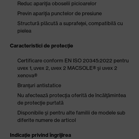
Reduc apariţia oboselii picioarelor
Previn apariţia punctelor de presiune
Structură plăcută a suprafeţei, compatibilă cu
pielea
Caracteristici de protecţie
Certificare conform EN ISO 20345:2022 pentru
uvex 1, uvex 2, uvex 2 MACSOLE® şi uvex 2
xenova®
Branţuri antistatice
Nu afectează protecţia oferită de încălţămintea
de protecţie purtată
Disponibile şi pentru alte familii de modele sub
diferite numere de articol
Indicaţie privind îngrijirea