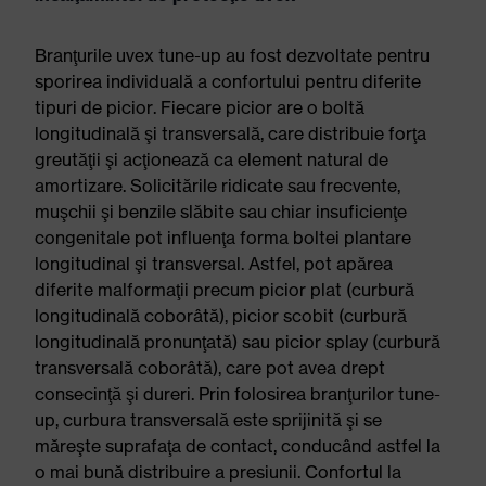
Branţurile uvex tune-up au fost dezvoltate pentru
sporirea individuală a confortului pentru diferite
tipuri de picior. Fiecare picior are o boltă
longitudinală şi transversală, care distribuie forţa
greutăţii şi acţionează ca element natural de
amortizare. Solicitările ridicate sau frecvente,
muşchii şi benzile slăbite sau chiar insuficienţe
congenitale pot influenţa forma boltei plantare
longitudinal şi transversal. Astfel, pot apărea
diferite malformaţii precum picior plat (curbură
longitudinală coborâtă), picior scobit (curbură
longitudinală pronunţată) sau picior splay (curbură
transversală coborâtă), care pot avea drept
consecinţă şi dureri. Prin folosirea branţurilor tune-
up, curbura transversală este sprijinită şi se
măreşte suprafaţa de contact, conducând astfel la
o mai bună distribuire a presiunii. Confortul la