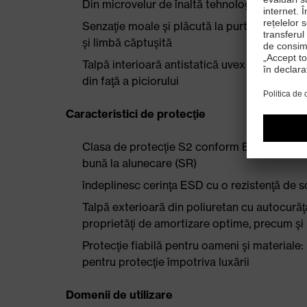
Din microvelur de înaltă tehnologie
Senzaţie moale şi plăcută la purtare, fără p
şi limbă căptuşită
Talpă interioară antistatică uvex 3D hydrofl
din faţă a piciorului
Caracteristici de protecţie
Clasa de protecţie S2 conform EN ISO 2034
bună la alunecare (SR)
îndeplinesc cerinţa ESD cu o rezistenţă d
Talpă exterioară din poliuretan cu autocurăţa
proprietăţi de amortizare optime, precum şi 
Protecţie fiabilă pentru oameni şi materiale:
pentru protecţie împotriva luxării
Domenii de utilizare