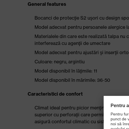
General features
Bocanci de protecţie S2 uşori cu design spo
Model adecvat pentru persoanele alergice la 
Materialele din care este realizată talpa nu co
interferează cu agenţii de umectare
Model adecvat pentru ajustări şi inserţii or
Culoare: negru, argintiu
Model disponibil în lăţimile: 11
Model disponibil în mărimile: 36-50
Caracteristici de confort
Climat ideal pentru picior menţinut datorită
superior cu perforaţii care permit foarte bin
asigură confortul climatic cu sistem de trans