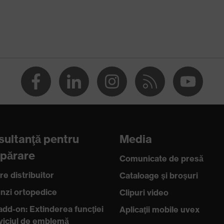
tecţie
e (PU/PU)
ultanţă pentru
Media
părare
Comunicate de presă
re distribuitor
Cataloage şi broşuri
zi ortopedice
Clipuri video
i electrostatice (ESD) cu o rezistenţă de scurgere mai mică de
add-on: Extinderea funcţiei
Aplicaţii mobile uvex
rviciul de emblemă