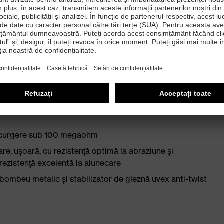
uncte de presiune – marginea feţei cu căptuşeală moale
ex® foam pentru amortizare optimă la călcâi şi la partea
5:2022 cu marcaj suplimentar pentru rezistenţă foarte
e scurgere sub 100 megaohm
re, uşoară, cu rezistenţă optimă la abraziune şi
rezistenţă excelentă la alunecare
 bombeu metalic şi stabilizator de gleznă uvex anti-twist