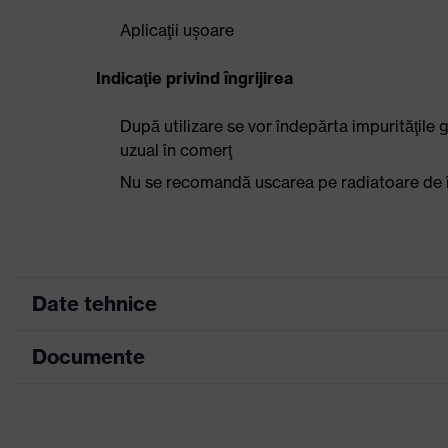
Aplicaţii uşoare
Indicaţie privind îngrijirea
După utilizare se vor îndepărta impurităţile g
uzual în comerţ
Nu se recomandă uscarea pe radiatoare de î
Date tehnice
Documente
Culoare căutare
negru, argintiu
(filtru)
Tabel mărimi
Indicaţii pentru
persoanele
Adecvat pentru cei alergici l