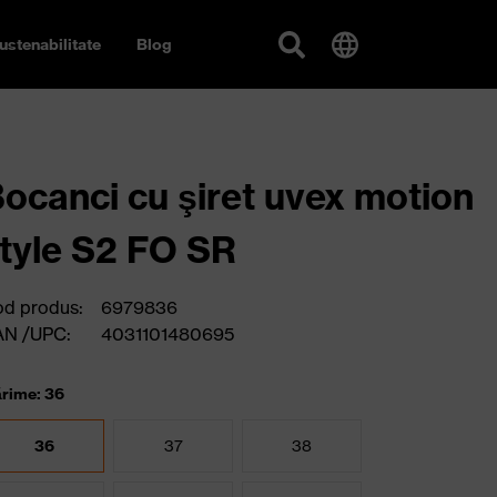
ustenabilitate
Blog
ocanci cu şiret uvex motion
tyle S2 FO SR
d produs:
6979836
AN /UPC:
4031101480695
rime: 36
36
37
38