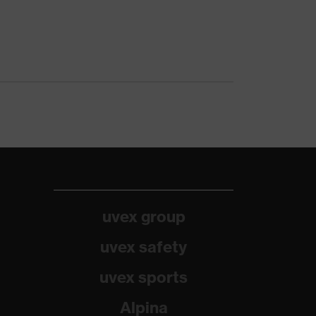
uvex group
uvex safety
uvex sports
Alpina