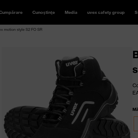
Cumpărare
Cunoştinţe
Media
uvex safety group
S
ex motion style S2 FO SR
B
s
Co
E
Mă