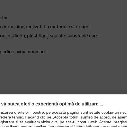
rtiv
crom, fiind realizat din materiale sintetice
nţin silicon, plastifianţi sau alte substanţe care
topedice uvex medicare
 tehnologiei uvex climazone: căptuşeală şi material
e trecerea aerului, de asemenea, talpă interioară care
port al umidităţii