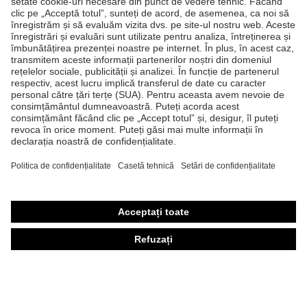
Produse
Căşti de protecţie
Ochelari de protecţie
Mănuşi de protecţie
Încălţăminte de protecţie
Echipament individual de protecţie personalizat
Măşti de protecţie respiratorie
Protecţie auditivă
Îmbrăcăminte de protecţie şi îmbrăcăminte de lucru
Consultanţă produse
Din cap până în picioare: uvex Safety Expert System