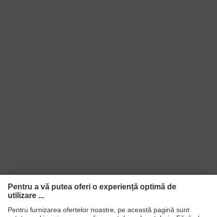
Tip produs
tricou polo
Sub-tipuri
Închidere
Închidere cu nasturi cu buton
STANDARDUL OEKO-TEX® 100
Certificate
(09.HBD.66950)