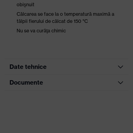
obişnuit
Călcarea se face la o temperatură maximă a
tălpii fierului de călcat de 150 °C
Nu se va curăţa chimic
Date tehnice
Documente
Culoare
galben de avertizare
marketing
Fișă tehnică
Culoare
căutare
galben
(filtru)
Declarație de conformitate CE
Configuraţie
Guler, închidere acoperită
Portal de descărcare pentru declarații de