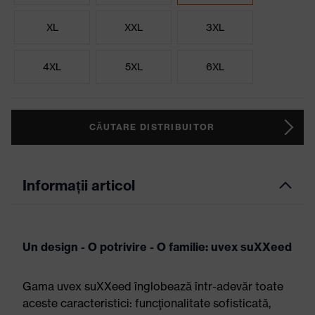
XL
XXL
3XL
4XL
5XL
6XL
CĂUTARE DISTRIBUITOR
Informații articol
Un design - O potrivire - O familie: uvex suXXeed
Gama uvex suXXeed înglobează într-adevăr toate
aceste caracteristici: funcţionalitate sofisticată,