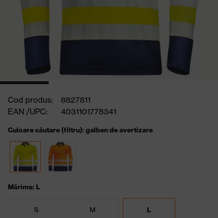
Cod produs:
8827811
EAN /UPC:
4031101778341
Culoare căutare (filtru): galben de avertizare
Mărime: L
S
M
L