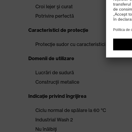
Croi lejer şi curat
Potrivire perfectă
Caracteristici de protecţie
Protecţie sudor cu caracteristici de ignifug
Domenii de utilizare
Lucrări de sudură
Construcţii metalice
Indicaţie privind îngrijirea
Ciclu normal de spălare la 60 °C
Industrial Wash 2
Nu înălbiţi