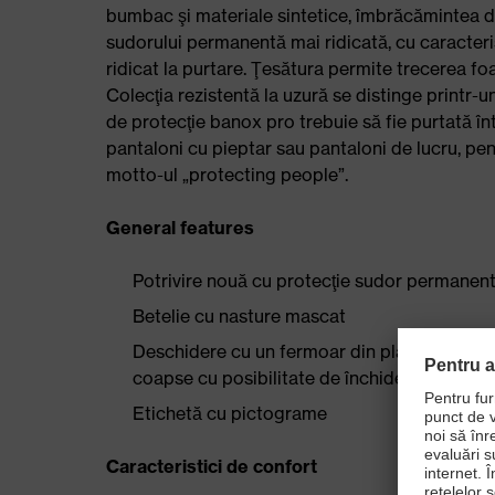
bumbac şi materiale sintetice, îmbrăcămintea di
sudorului permanentă mai ridicată, cu caracteri
ridicat la purtare. Ţesătura permite trecerea foa
Colecţia rezistentă la uzură se distinge printr-u
de protecţie banox pro trebuie să fie purtată î
pantaloni cu pieptar sau pantaloni de lucru, pe
motto-ul „protecting people”.
General features
Potrivire nouă cu protecţie sudor permanent
Betelie cu nasture mascat
Deschidere cu un fermoar din plastic, buzuna
coapse cu posibilitate de închidere
Etichetă cu pictograme
Caracteristici de confort