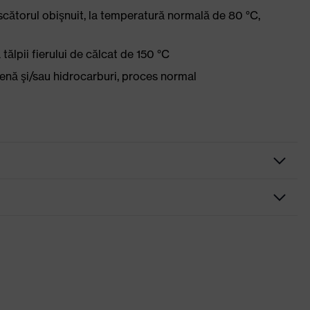
scătorul obişnuit, la temperatură normală de 80 °C,
ălpii fierului de călcat de 150 °C
lenă şi/sau hidrocarburi, proces normal
rin
ru
buzunare, parţial cu clapetă
elding