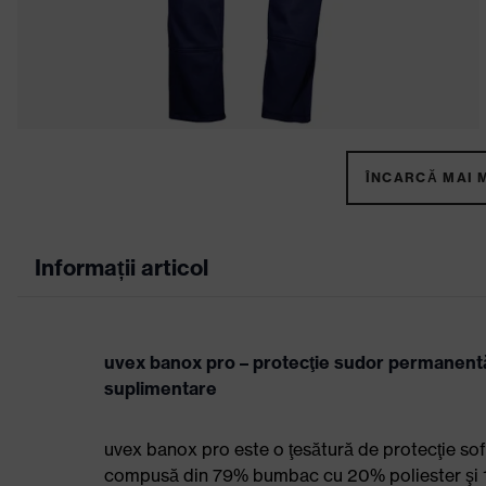
ÎNCARCĂ MAI M
Informații articol
uvex banox pro – protecţie sudor permanentă 
suplimentare
uvex banox pro este o ţesătură de protecţie sofis
compusă din 79% bumbac cu 20% poliester şi 1% 