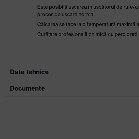
Este posibilă uscarea în uscătorul de rufe/u
proces de uscare normal
Călcarea se face la o temperatură maximă a t
Curăţare profesională chimică cu percloreti
Date tehnice
Documente
Culoare marketing
bleuma
Culoare căutare (filtru)
albast
Fișă tehnică
Configuraţie
Multe 
Declarație de conformitate CE
Denumire familie de produse
uvex w