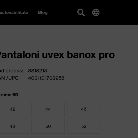
ustenabilitate
Blog
antaloni uvex banox pro
d produs:
8818213
AN /UPC:
4031101763958
rime: 60
42
44
46
48
50
52