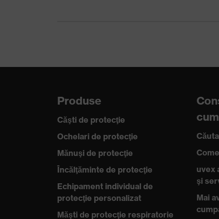
Tip produs
Îmbrăc
Tip produs Sub-tipuri
Îmbrăc
Tip produs
Pantal
Tip produs Sub-tipuri
Pantal
Produse
Cons
Clasă de protecţie sudori
Clasa 
cum
Căşti de protecţie
Închidere
Închid
Căuta
Ochelari de protecţie
Certificate
STAND
Comen
Mănuşi de protecţie
uvex 
Încălţăminte de protecţie
Standard
EN ISO
şi se
Echipament individual de
Mai av
protecţie personalizat
cump
Măşti de protecţie respiratorie