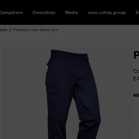
Cumpărare
Cunoştinţe
Media
uvex safety group
S
ucru
Pantaloni uvex banox pro
P
Co
E
Mă