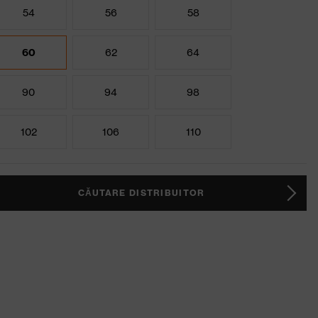
54
56
58
60
62
64
90
94
98
102
106
110
CĂUTARE DISTRIBUITOR