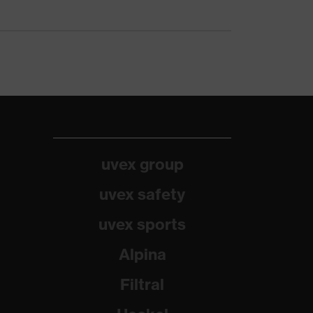
uvex group
uvex safety
uvex sports
Alpina
Filtral