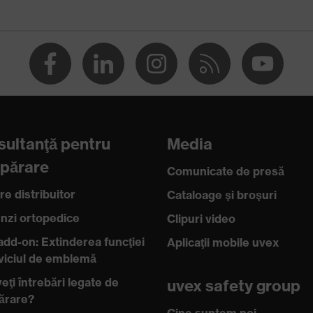
ăminte de protecţie
ăminte de protecţie la sudură
oni
oni de lucru
ultanţă pentru
Media
2
părare
Comunicate de presă
ere cu nasturi cu buton, Închidere cu buton, Fermoar
re distribuitor
Cataloage şi broşuri
ARDUL OEKO-TEX® 100 (S20-0516)
zi ortopedice
Clipuri video
add-on: Extinderea funcţiei
Aplicaţii mobile uvex
 11611:2015, EN 1149-5:2018, EN ISO 11612:2015
rviciul de emblemă
eţi întrebări legate de
uvex safety group
ărare?