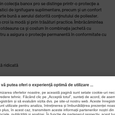
n colecţia banox pro se distinge printr-o protecţie a
stici de ignifugare suplimentare, precum şi un confort
rte bună a aerului datorită conţinutului de poliester.
n croi la modă şi prin trăsături practice. Îmbrăcămintea
ntotdeauna ca şi costum în combinaţia jachetă cu
ntru a asigura o protecţie permanentă în conformitate cu
ă ridicată
re laterale şi câte un buzunar la spate şi unul pe