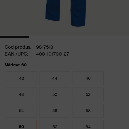
Cod produs:
9817513
EAN /UPC:
4031101730127
Mărime: 60
42
44
46
48
50
52
54
56
58
60
62
64