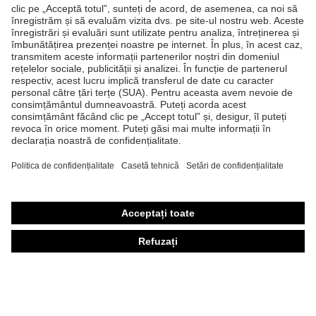
Produse
Căşti de protecţie
Ochelari de protecţie
Mănuşi de protecţie
Încălţăminte de protecţie
Echipament individual de protecţie personalizat
Măşti de protecţie respiratorie
Protecţie auditivă
Îmbrăcăminte de protecţie şi îmbrăcăminte de lucru
Consultanţă produse
Din cap până în picioare: uvex Safety Expert System