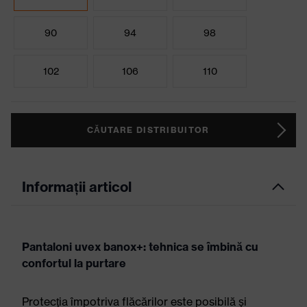
90
94
98
102
106
110
CĂUTARE DISTRIBUITOR
Informații articol
Pantaloni uvex banox+: tehnica se îmbină cu
confortul la purtare
Protecţia împotriva flăcărilor este posibilă şi