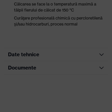
Călcarea se face la o temperatură maximă a
tălpii fierului de călcat de 150 °C
Curăţare profesională chimică cu percloretilenă
şi/sau hidrocarburi, proces normal
Date tehnice
Documente
Culoare marketing
albastru albăstrea
Culoare căutare
albastru
Fișă tehnică
(filtru)
Multe buzunare, parţial cu
Declarație de conformitate CE
Configuraţie
clapetă
Portal de descărcare pentru declarații de
Denumire familie de