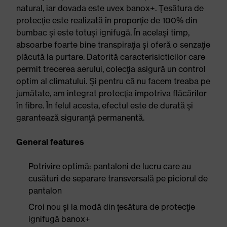
natural, iar dovada este uvex banox+. Ţesătura de
protecţie este realizată în proporţie de 100% din
bumbac şi este totuşi ignifugă. În acelaşi timp,
absoarbe foarte bine transpiraţia şi oferă o senzaţie
plăcută la purtare. Datorită caracterisicticilor care
permit trecerea aerului, colecţia asigură un control
optim al climatului. Şi pentru că nu facem treaba pe
jumătate, am integrat protecţia împotriva flăcărilor
în fibre. În felul acesta, efectul este de durată şi
garantează siguranţă permanentă.
General features
Potrivire optimă: pantaloni de lucru care au
cusături de separare transversală pe piciorul de
pantalon
Croi nou şi la modă din ţesătura de protecţie
ignifugă banox+