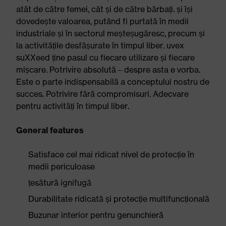
atât de către femei, cât și de către bărbați. și își
dovedește valoarea, putând fi purtată în medii
industriale și în sectorul meșteșugăresc, precum și
la activitățile desfășurate în timpul liber. uvex
suXXeed ține pasul cu fiecare utilizare și fiecare
mișcare. Potrivire absolută – despre asta e vorba.
Este o parte indispensabilă a conceptului nostru de
succes. Potrivire fără compromisuri. Adecvare
pentru activități în timpul liber.
General features
Satisface cel mai ridicat nivel de protecție în
medii periculoase
țesătură ignifugă
Durabilitate ridicată și protecție multifuncțională
Buzunar interior pentru genunchieră