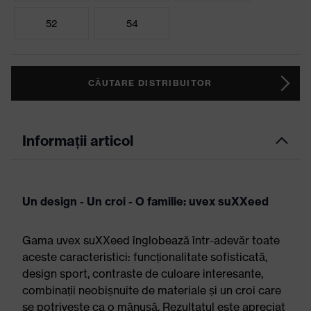
52
54
CĂUTARE DISTRIBUITOR
Informații articol
Un design - Un croi - O familie: uvex suXXeed
Gama uvex suXXeed înglobează într-adevăr toate
aceste caracteristici: funcționalitate sofisticată,
design sport, contraste de culoare interesante,
combinații neobișnuite de materiale și un croi care
se potrivește ca o mănușă. Rezultatul este apreciat