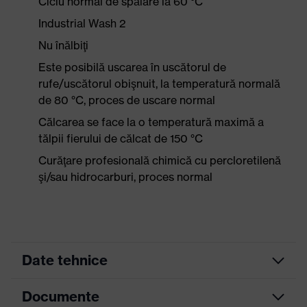
Ciclu normal de spălare la 60 °C
Industrial Wash 2
Nu înălbiţi
Este posibilă uscarea în uscătorul de
rufe/uscătorul obişnuit, la temperatură normală
de 80 °C, proces de uscare normal
Călcarea se face la o temperatură maximă a
tălpii fierului de călcat de 150 °C
Curăţare profesională chimică cu percloretilenă
şi/sau hidrocarburi, proces normal
Date tehnice
Documente
Culoare
grafit