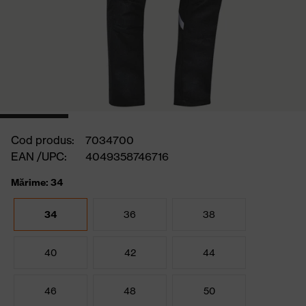
Cod produs:
7034700
EAN /UPC:
4049358746716
Mărime: 34
34
36
38
40
42
44
46
48
50