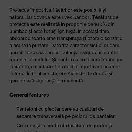
Protecţia împotriva flăcărilor este posibilă şi
natural, iar dovada este uvex banox+. Ţesătura de
protecţie este realizată în proporţie de 100% din
bumbac şi este totuşi ignifugă. În acelaşi timp,
absoarbe foarte bine transpiraţia şi oferă o senzaţie
plăcută la purtare. Datorită caracterisicticilor care
permit trecerea aerului, colecţia asigură un control
optim al climatului. Şi pentru că nu facem treaba pe
jumătate, am integrat protecţia împotriva flăcărilor
în fibre. În felul acesta, efectul este de durată şi
garantează siguranţă permanentă.
General features
Pantaloni cu pieptar care au cusături de
separare transversală pe piciorul de pantalon
Croi nou şi la modă din ţesătura de protecţie