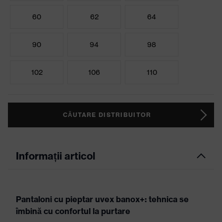
60
62
64
90
94
98
102
106
110
CĂUTARE DISTRIBUITOR
Informații articol
Pantaloni cu pieptar uvex banox+: tehnica se
îmbină cu confortul la purtare