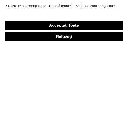
Echipament individual de protecţie personalizat
Măşti de protecţie respiratorie
Protecţie auditivă
Îmbrăcăminte de protecţie şi îmbrăcăminte de lucru
Consultanţă produse
Din cap până în picioare: uvex Safety Expert System
Protecţia mâinilor: uvex Chemical Expert System
Protecţia ochilor: Configurator ochelari de protecţie
Tehnologii
Premii
Consultanţă pentru cumpărare