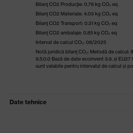
Bilanţ CO2 Producţie: 0.78 kg CO₂ eq
Bilanţ CO2 Materiale: 4.03 kg CO₂ eq
Bilanţ CO2 Transport: 0.31 kg CO₂ eq
Bilanţ CO2 ambalaje: 0.85 kg CO₂ eq
Interval de calcul CO₂: 08/2025
Notă juridică bilanţ CO₂: Metodă de calcu
9.5.0.0 Bază de date ecoinvent 3.9. și EU27 
sunt valabile pentru intervalul de calcul și 
Date tehnice
Culoare marketing
Culoare căutare (filtru)