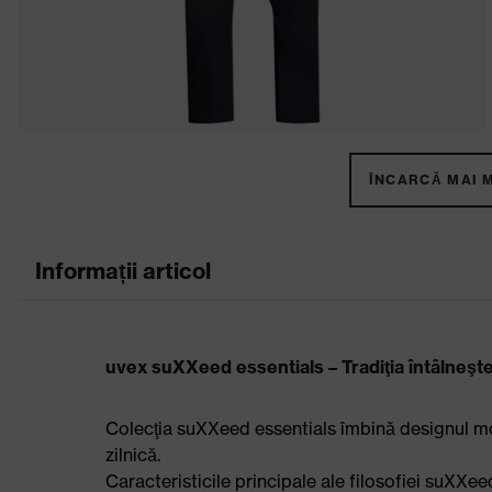
ÎNCARCĂ MAI M
Informații articol
uvex suXXeed essentials – Tradiţia întâlneşt
Colecţia suXXeed essentials îmbină designul mod
zilnică.
Caracteristicile principale ale filosofiei suXXe