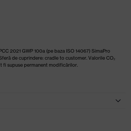
l: IPCC 2021 GWP 100a (pe baza ISO 14067) SimaPro
Sferă de cuprindere: cradle to customer. Valorile CO₂
pot fi supuse permanent modificărilor.
grafit
negru