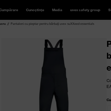
Cumpărare
Cunoştinţe
Media
uvex safety group
S
ucru
Pantaloni cu pieptar pentru bărbaţi uvex suXXeed essentials
P
b
e
Co
E
Cu