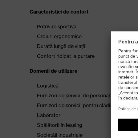
Caracteristici de confort
Potrivire sportivă
Croiuri ergonomice
Durată lungă de viaţă
Confort ridicat la purtare
Domenii de utilizare
Logistică
Furnizori de servicii de personal
Furnizori de servicii pentru clădiri
Laborator
Spălătorii în leasing
Societăţi industriale