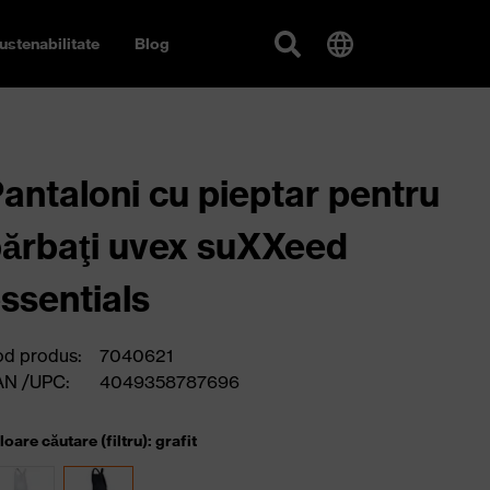
ustenabilitate
Blog
antaloni cu pieptar pentru
ărbaţi uvex suXXeed
ssentials
d produs:
7040621
AN /UPC:
4049358787696
loare căutare (filtru): grafit