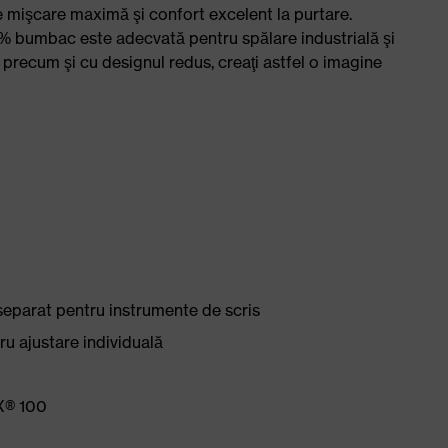
de mişcare maximă şi confort excelent la purtare.
5 % bumbac este adecvată pentru spălare industrială şi
 precum şi cu designul redus, creaţi astfel o imagine
separat pentru instrumente de scris
ru ajustare individuală
X® 100