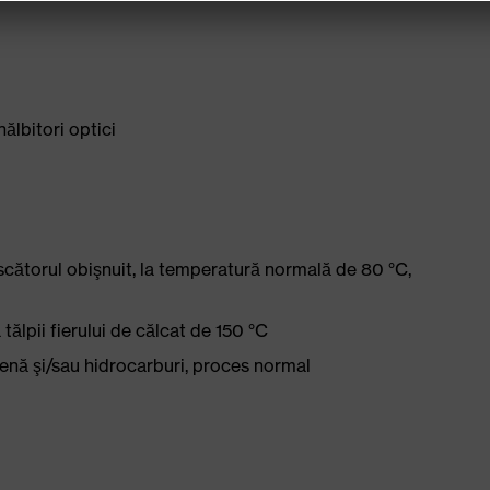
nălbitori optici
scătorul obişnuit, la temperatură normală de 80 °C,
ălpii fierului de călcat de 150 °C
lenă şi/sau hidrocarburi, proces normal