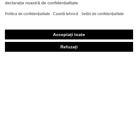
Încălţăminte de protecţie
Echipament individual de protecţie personalizat
Măşti de protecţie respiratorie
Protecţie auditivă
Îmbrăcăminte de protecţie şi îmbrăcăminte de lucru
Consultanţă produse
Din cap până în picioare: uvex Safety Expert System
Protecţia mâinilor: uvex Chemical Expert System
Protecţia ochilor: Configurator ochelari de protecţie
Tehnologii
Premii
Consultanţă pentru cumpărare