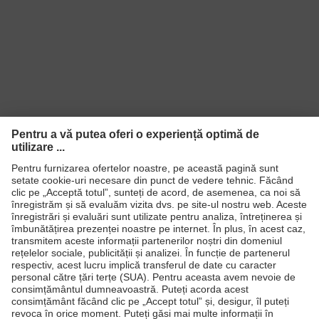
Tip produs
Jachetă
Tip produs
jachetă funcţională
Sub-tipuri
Velcro, Închidere cu nasturi cu
Închidere
buton
EN 61482-2:2020, EN ISO
Standard
11611:2015, EN 1149-5:2018, EN
ISO 11612:2015
Produse
Căşti de protecţie
Ochelari de protecţie
Mănuşi de protecţie