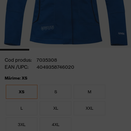
Cod produs:
7035308
EAN /UPC:
4049358746020
Mărime: XS
XS
S
M
L
XL
XXL
3XL
4XL