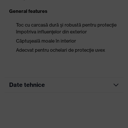
General features
Toc cu carcasă dură şi robustă pentru protecţie
împotriva influenţelor din exterior
Căptuşeală moale în interior
Adecvat pentru ochelari de protecţie uvex
Date tehnice
Culoare căutare
negru
(filtru)
Caracteristici
pentru toţi ochelari cu
accesorii
braţe uvex