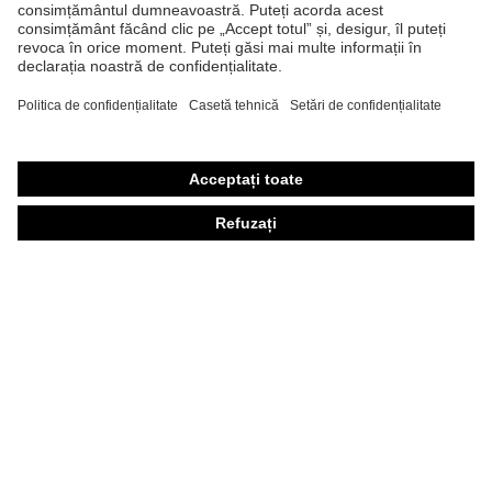
Mănuşi de protecţie
Încălţăminte de protecţie
Echipament individual de protecţie personalizat
Măşti de protecţie respiratorie
Protecţie auditivă
Îmbrăcăminte de protecţie şi îmbrăcăminte de lucru
Consultanţă produse
Din cap până în picioare: uvex Safety Expert System
Protecţia mâinilor: uvex Chemical Expert System
Protecţia ochilor: Configurator ochelari de protecţie
Tehnologii
Premii