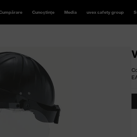
Cumpărare
Cunoştinţe
Media
uvex safety group
S
V
Co
E