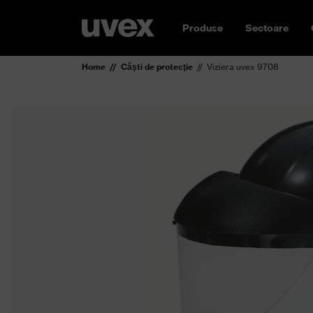
Produse
Sectoare
Home
Căşti de protecţie
Viziera uvex 9708