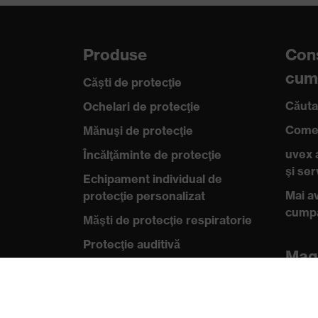
Produse
Cons
cum
Căşti de protecţie
Căuta
Ochelari de protecţie
Comen
Mănuşi de protecţie
uvex 
Încălţăminte de protecţie
şi se
Echipament individual de
Mai av
protecţie personalizat
cump
Măşti de protecţie respiratorie
Protecţie auditivă
Mag
Îmbrăcăminte de protecţie şi
Magazi
îmbrăcăminte de lucru
B2B