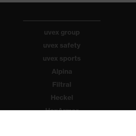
uvex group
uvex safety
uvex sports
Alpina
Filtral
Heckel
HexArmor
Rainer Winter Stiftung