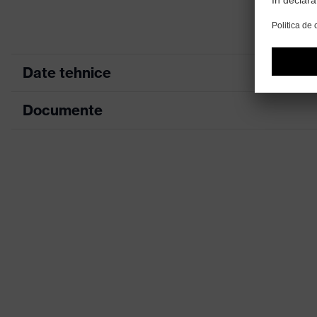
Date tehnice
Documente
Culoare căutare (filtru)
Înveliş
Fișă tehnică
Denumire familie de produse
Declarație de conformitate CE
Caracteristici înveliş
Portal de descărcare pentru declarații de 
Sex
Marcaj vizieră
Material cadru