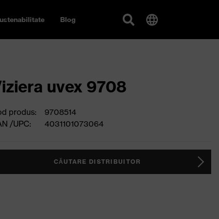
ustenabilitate
Blog
iziera uvex 9708
d produs:
9708514
AN /UPC:
4031101073064
CĂUTARE DISTRIBUITOR