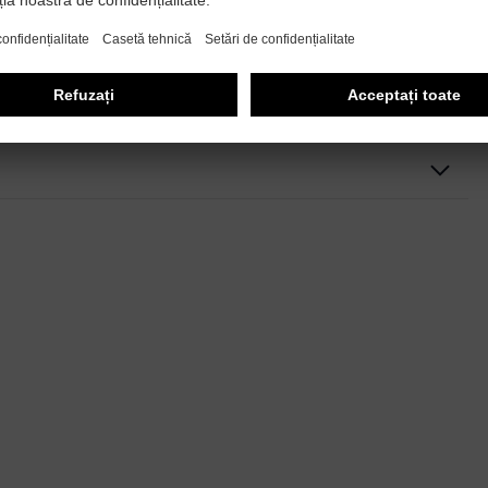
negru
Anti-ceaţă
9710 Face shield
la interior fără acoperire
conformitate CE
Unisex
W 166 3 F CE - 2C-1,2 W 1 FN CE
plastic