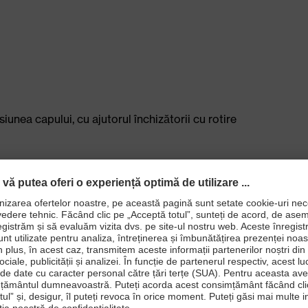
iunea capului, cu ajutorul închizătorii cu rotire
iunea capului, cu ajutorul închizătorii cu rotire
lui de rabatare în sus
ală a ochilor) şi EN 170 (filtru de protecţie UV)