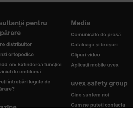
ultanţă pentru
Media
părare
Comunicate de presă
re distribuitor
Cataloage şi broşuri
zi ortopedice
Clipuri video
add-on: Extinderea funcţiei
Aplicaţii mobile uvex
rviciul de emblemă
eţi întrebări legate de
uvex safety group
ărare?
Cine suntem noi
Cum ne puteţi contacta
azine
n online pentru clienţii
Casetă tehnică