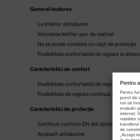
General features
La interior antiaburire
înlocuirea lentilei uşor de realizat
Nu se poate combina cu căşti de protecţie
Posibilitate confortabilă de reglare la dimens
Caracteristici de confort
Posibilitate confortabilă de reglare la dimens
Posibilitate de reglare continuă a mecanismu
Caracteristici de protecţie
Certificat conform EN 166 (protecţia individu
Acoperit antiaburire