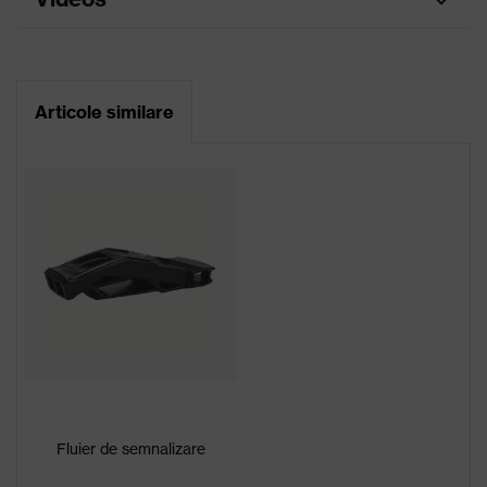
Fișă tehnică
Antifoane externe pentru protecţia
Prindere
auzului şi vizieră (fante euro 30
accesoriu
Declarație de conformitate CE
mm), Alte accesorii (de ex. lampă
pentru cască
de cască)
Articole similare
Portal de descărcare pentru declarații de
conformitate CE
Curea de bărbie în 4 puncte, Dotare
Configuraţie
interioară în 6 puncte, Autocolant
reflectorizant
Orificii de
cu ventilare
aerisire
Denumire
familie de
uvex pheos
produse
Sex
Unisex
Fluier de semnalizare
Variantă
Harnaşament interior cu buton