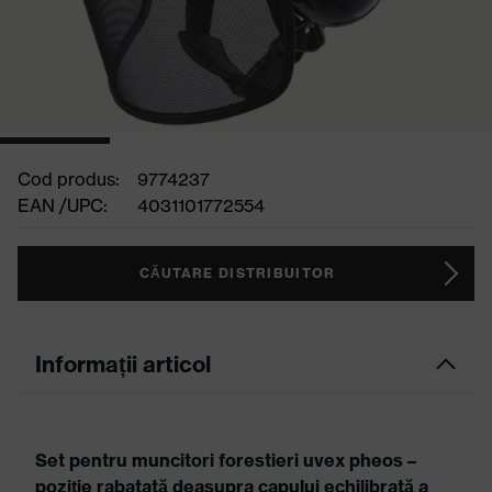
Cod produs:
9774237
EAN /UPC:
4031101772554
CĂUTARE DISTRIBUITOR
Informații articol
Set pentru muncitori forestieri uvex pheos –
poziţie rabatată deasupra capului echilibrată a