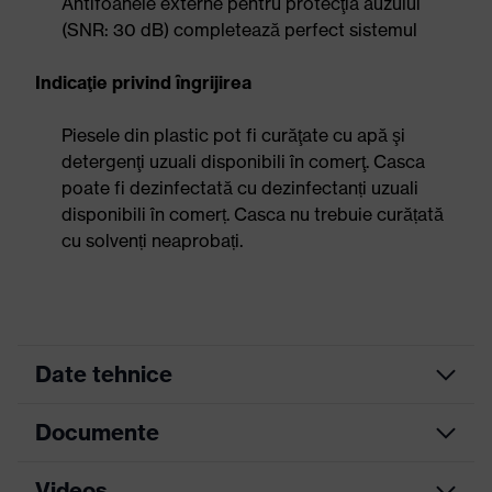
Antifoanele externe pentru protecţia auzului
(SNR: 30 dB) completează perfect sistemul
Indicaţie privind îngrijirea
Piesele din plastic pot fi curăţate cu apă şi
detergenţi uzuali disponibili în comerţ. Casca
poate fi dezinfectată cu dezinfectanți uzuali
disponibili în comerț. Casca nu trebuie curățată
cu solvenți neaprobați.
Date tehnice
Documente
Culoare
căutare
portocaliu
(filtru)
Videos