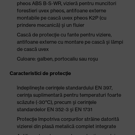
pheos ABS B-S-WR, vizieră pentru muncitori
forestieri uvex pheos, antifoane externe
montabile pe cască uvex pheos K2P (cu
prindere mecanică) şi un fluier
Cască de protecţie cu fante pentru viziere,
antifoane externe cu montare pe cască şi lămpi
de cască uvex
Culoare: galben, portocaliu sau roşu
Caracteristici de protecţie
îndeplineşte cerinţele standardului EN 397,
cerinţa suplimentară pentru temperaturi foarte
scăzute (-30°C), precum şi cerinţele
standardelor EN 352-3 şi EN 1731
Protecţie împotriva corpurilor străine datorită
vizierei din plasă metalică complet integrate