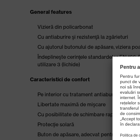
General features
Vizieră din policarbonat
Cu antiaburire şi rezistenţă la zgârieturi
Cu ajutorul butonului de apăsare, viziera po
Îndeplineşte cerinţele standardelor EN 166,
utilizare 3 (lichide)
Caracteristici de confort
Pe interior cu tratament antiaburire, pe exter
Libertate maximă de mişcare
Cu posibilitate de schimbare rapidă a lentile
Protecţie solară
Buton de apăsare, adecvat pentru purtători 