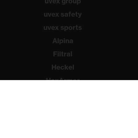
uvex group
uvex safety
uvex sports
Alpina
Filtral
Heckel
HexArmor
Rainer Winter Stiftung