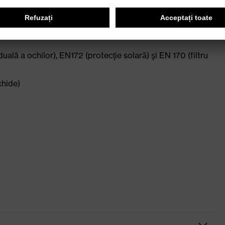
ru protecţia auzului
uală a ochilor), EN172 (protecţie solară) şi EN 170 (filtru
chide)