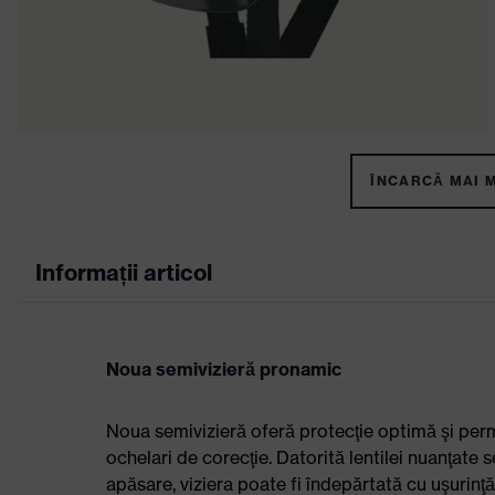
ÎNCARCĂ MAI M
Informații articol
Noua semivizieră pronamic
Noua semivizieră oferă protecţie optimă şi permi
ochelari de corecţie. Datorită lentilei nuanţate 
apăsare, viziera poate fi îndepărtată cu uşurinţ