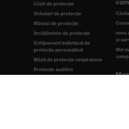
cum
Căşti de protecţie
Căuta
Ochelari de protecţie
Comen
Mănuşi de protecţie
uvex 
Încălţăminte de protecţie
şi se
Echipament individual de
Mai av
protecţie personalizat
cump
Măşti de protecţie respiratorie
Protecţie auditivă
Mag
Îmbrăcăminte de protecţie şi
Magazi
îmbrăcăminte de lucru
B2B
Consultanţă produse
Cun
Din cap până în picioare: uvex
uvex
Safety Expert System