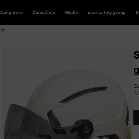
Cumpărare
Cunoştinţe
Media
uvex safety group
S
gri
S
g
Co
E