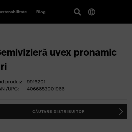
ustenabilitate
Blog
emivizieră uvex pronamic
ri
d produs:
9916201
AN /UPC:
4066853001966
CĂUTARE DISTRIBUITOR