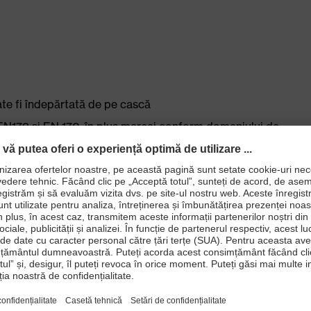
ate fi îndepărtată de pe cască
 EN172 şi EN 170, în plus marcaj conform domeniului de
ior rezistent la zgârieturi
i
de ochelari