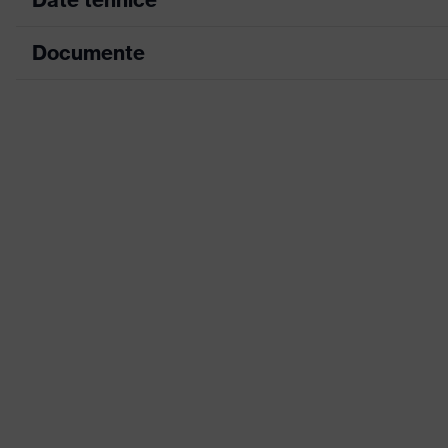
Documente
Culoare căutare (filtru)
neg
Înveliş
uve
Fișă tehnică
Denumire familie de produse
uvex
Declarație de conformitate CE
Sex
Uni
Portal de descărcare pentru declarații de 
Marcaj vizieră
W 1
Material cadru
plas
Material panou
Poli
Standard
EN 
Tip produs
Vizi