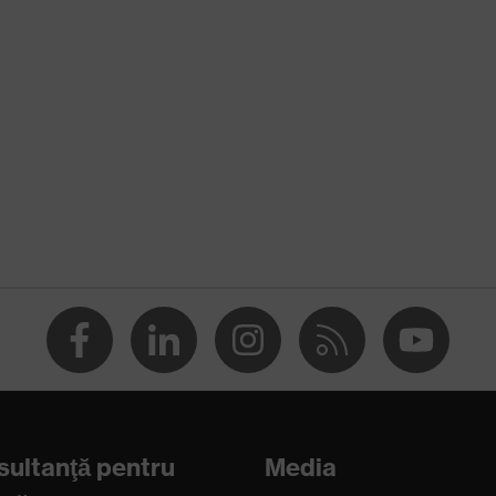
tor de vizieră
 23%
00
ultanţă pentru
Media