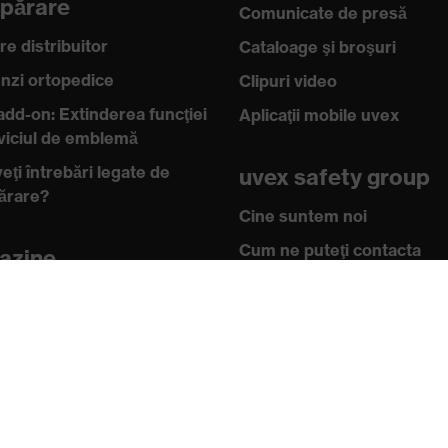
părare
Comunicate de presă
re distribuitor
Cataloage şi broşuri
zi ortopedice
Clipuri video
add-on: Extinderea funcţiei
Aplicaţii mobile uvex
rviciul de emblemă
eţi întrebări legate de
uvex safety group
ărare?
Cine suntem noi
Cum ne puteţi contacta
azine
n online pentru clienţii
Casetă tehnică
Protecția datelor
oştinţe
 academy