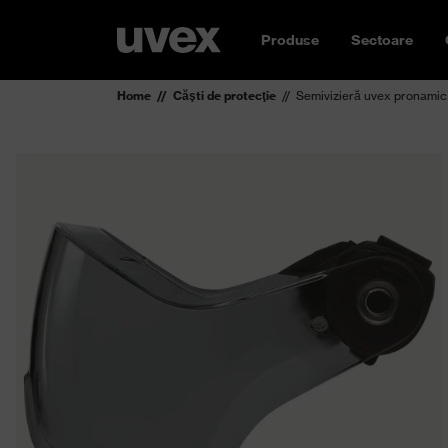
Produse
Sectoare
Home
Căşti de protecţie
Semivizieră uvex pronamic 