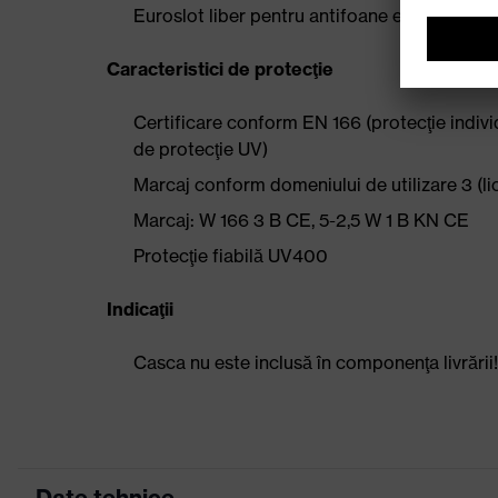
Euroslot liber pentru antifoane externe pent
Caracteristici de protecţie
Certificare conform EN 166 (protecţie individ
de protecţie UV)
Marcaj conform domeniului de utilizare 3 (li
Marcaj: W 166 3 B CE, 5-2,5 W 1 B KN CE
Protecţie fiabilă UV400
Indicaţii
Casca nu este inclusă în componenţa livrării!
Date tehnice