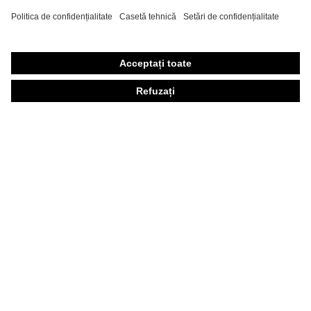
Echipament individual de protecţie personalizat
Măşti de protecţie respiratorie
Protecţie auditivă
Îmbrăcăminte de protecţie şi îmbrăcăminte de lucru
Consultanţă produse
Din cap până în picioare: uvex Safety Expert System
Protecţia mâinilor: uvex Chemical Expert System
Protecţia ochilor: Configurator ochelari de protecţie
Tehnologii
Premii
Consultanţă pentru cumpărare