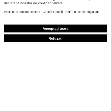
Încălţăminte de protecţie
Echipament individual de protecţie personalizat
Măşti de protecţie respiratorie
Protecţie auditivă
Îmbrăcăminte de protecţie şi îmbrăcăminte de lucru
Consultanţă produse
Din cap până în picioare: uvex Safety Expert System
Protecţia mâinilor: uvex Chemical Expert System
Protecţia ochilor: Configurator ochelari de protecţie
Tehnologii
Premii
Consultanţă pentru cumpărare