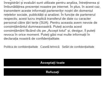
Produse
Căşti de protecţie
Ochelari de protecţie
Mănuşi de protecţie
Încălţăminte de protecţie
Echipament individual de protecţie personalizat
Măşti de protecţie respiratorie
Protecţie auditivă
Îmbrăcăminte de protecţie şi îmbrăcăminte de lucru
Consultanţă produse
Din cap până în picioare: uvex Safety Expert System
Protecţia mâinilor: uvex Chemical Expert System