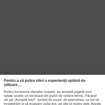
Închidere cu catarame de
Închidere
introducere