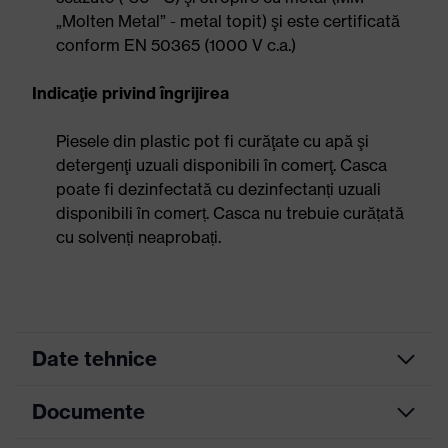
„Molten Metal” - metal topit) şi este certificată
conform EN 50365 (1000 V c.a.)
Indicaţie privind îngrijirea
Piesele din plastic pot fi curăţate cu apă şi
detergenţi uzuali disponibili în comerţ. Casca
poate fi dezinfectată cu dezinfectanți uzuali
disponibili în comerț. Casca nu trebuie curățată
cu solvenți neaprobați.
Date tehnice
Documente
Antifoane externe pentru protecţia
Prindere
auzului şi vizieră (fante euro 30
accesoriu