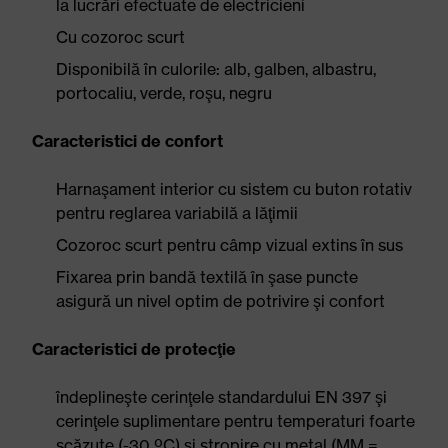
la lucrări efectuate de electricieni
Cu cozoroc scurt
Disponibilă în culorile: alb, galben, albastru,
portocaliu, verde, roşu, negru
Caracteristici de confort
Harnaşament interior cu sistem cu buton rotativ
pentru reglarea variabilă a lăţimii
Cozoroc scurt pentru câmp vizual extins în sus
Fixarea prin bandă textilă în şase puncte
asigură un nivel optim de potrivire şi confort
Caracteristici de protecţie
îndeplineşte cerinţele standardului EN 397 şi
cerinţele suplimentare pentru temperaturi foarte
scăzute (-30 ºC) şi stropire cu metal (MM =