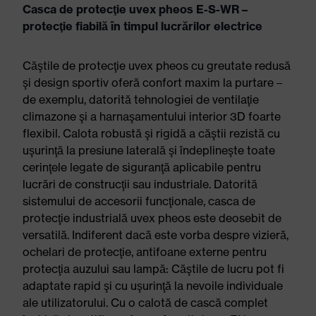
Casca de protecţie uvex pheos E-S-WR –
protecţie fiabilă în timpul lucrărilor electrice
Căştile de protecţie uvex pheos cu greutate redusă
şi design sportiv oferă confort maxim la purtare –
de exemplu, datorită tehnologiei de ventilaţie
climazone şi a harnaşamentului interior 3D foarte
flexibil. Calota robustă şi rigidă a căştii rezistă cu
uşurinţă la presiune laterală şi îndeplineşte toate
cerinţele legate de siguranţă aplicabile pentru
lucrări de construcţii sau industriale. Datorită
sistemului de accesorii funcţionale, casca de
protecţie industrială uvex pheos este deosebit de
versatilă. Indiferent dacă este vorba despre vizieră,
ochelari de protecţie, antifoane externe pentru
protecţia auzului sau lampă: Căştile de lucru pot fi
adaptate rapid şi cu uşurinţă la nevoile individuale
ale utilizatorului. Cu o calotă de cască complet